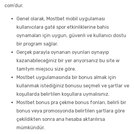
com’dur.
Genel olarak, Mostbet mobil uygulaması
kullanıcılara gaté spor etkinliklerine bahis
oynamaları için uygun, güvenli ve kullanıcı dostu
bir program sağlar.
Gerçek parayla oynanan oyunları oynayıp
kazanabileceğiniz bir yer arıyorsanız bu site w
tamtym miejscu size göre.
Mostbet uygulamasında bir bonus almak için
kullanmak istediğiniz bonusu seçmeli ve şartlar ve
koşullarda belirtilen koşullara uymalısınız.
Mostbet bonus pra çekme bonus fonları, belirli bir
bonus veya promosyonda belirtilen şartlara göre
çekildikten sonra ana hesaba aktarılırsa
mümkündür.