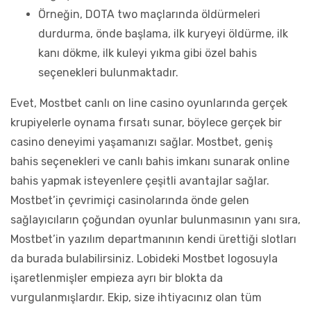
Örneğin, DOTA two maçlarında öldürmeleri
durdurma, önde başlama, ilk kuryeyi öldürme, ilk
kanı dökme, ilk kuleyi yıkma gibi özel bahis
seçenekleri bulunmaktadır.
Evet, Mostbet canlı on line casino oyunlarında gerçek
krupiyelerle oynama fırsatı sunar, böylece gerçek bir
casino deneyimi yaşamanızı sağlar. Mostbet, geniş
bahis seçenekleri ve canlı bahis imkanı sunarak online
bahis yapmak isteyenlere çeşitli avantajlar sağlar.
Mostbet’in çevrimiçi casinolarında önde gelen
sağlayıcıların çoğundan oyunlar bulunmasının yanı sıra,
Mostbet’in yazılım departmanının kendi ürettiği slotları
da burada bulabilirsiniz. Lobideki Mostbet logosuyla
işaretlenmişler empieza ayrı bir blokta da
vurgulanmışlardır. Ekip, size ihtiyacınız olan tüm