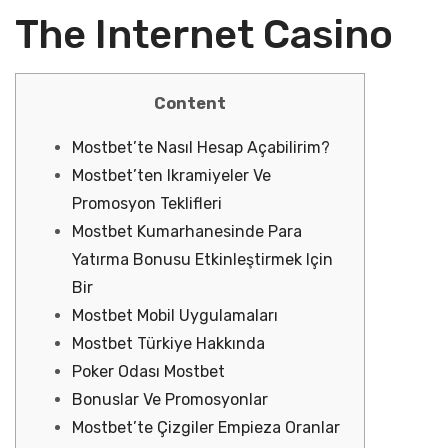
The Internet Casino
Content
Mostbet’te Nasıl Hesap Açabilirim?
Mostbet’ten Ikramiyeler Ve
Promosyon Teklifleri
Mostbet Kumarhanesinde Para
Yatırma Bonusu Etkinleştirmek Için
Bir
Mostbet Mobil Uygulamaları
Mostbet Türkiye Hakkında
Poker Odası Mostbet
Bonuslar Ve Promosyonlar
Mostbet’te Çizgiler Empieza Oranlar