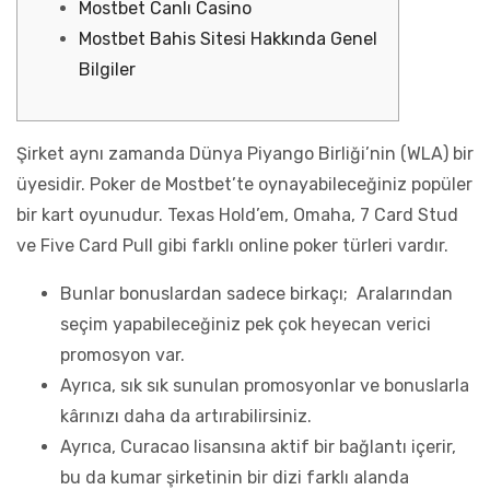
Mostbet Canlı Casino
Mostbet Bahis Sitesi Hakkında Genel
Bilgiler
Şirket aynı zamanda Dünya Piyango Birliği’nin (WLA) bir
üyesidir. Poker de Mostbet’te oynayabileceğiniz popüler
bir kart oyunudur. Texas Hold’em, Omaha, 7 Card Stud
ve Five Card Pull gibi farklı online poker türleri vardır.
Bunlar bonuslardan sadece birkaçı; Aralarından
seçim yapabileceğiniz pek çok heyecan verici
promosyon var.
Ayrıca, sık sık sunulan promosyonlar ve bonuslarla
kârınızı daha da artırabilirsiniz.
Ayrıca, Curacao lisansına aktif bir bağlantı içerir,
bu da kumar şirketinin bir dizi farklı alanda