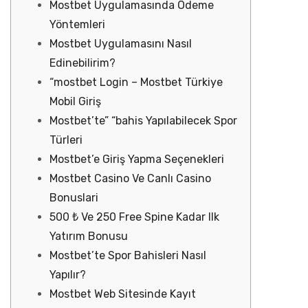
Mostbet Uygulamasında Ödeme
Yöntemleri
Mostbet Uygulamasını Nasıl
Edinebilirim?
“mostbet Login – Mostbet Türkiye
Mobil Giriş
Mostbet’te” “bahis Yapılabilecek Spor
Türleri
Mostbet’e Giriş Yapma Seçenekleri
Mostbet Casino Ve Canlı Casino
Bonuslari
500 ₺ Ve 250 Free Spine Kadar Ilk
Yatırım Bonusu
Mostbet’te Spor Bahisleri Nasıl
Yapılır?
Mostbet Web Sitesinde Kayıt