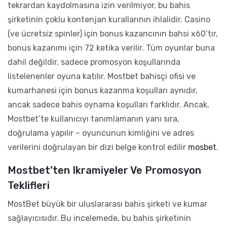
tekrardan kaydolmasına izin verilmiyor, bu bahis
şirketinin çoklu kontenjan kurallarının ihlalidir. Casino
(ve ücretsiz spinler) için bonus kazancının bahsi x60’tır,
bonus kazanımı için 72 ketika verilir. Tüm oyunlar buna
dahil değildir, sadece promosyon koşullarında
listelenenler oyuna katılır. Mostbet bahisçi ofisi ve
kumarhanesi için bonus kazanma koşulları aynıdır,
ancak sadece bahis oynama koşulları farklıdır. Ancak,
Mostbet’te kullanıcıyı tanımlamanın yanı sıra,
doğrulama yapılır – oyuncunun kimliğini ve adres
verilerini doğrulayan bir dizi belge kontrol edilir
mosbet
.
Mostbet’ten Ikramiyeler Ve Promosyon
Teklifleri
MostBet büyük bir uluslararası bahis şirketi ve kumar
sağlayıcısıdır. Bu incelemede, bu bahis şirketinin