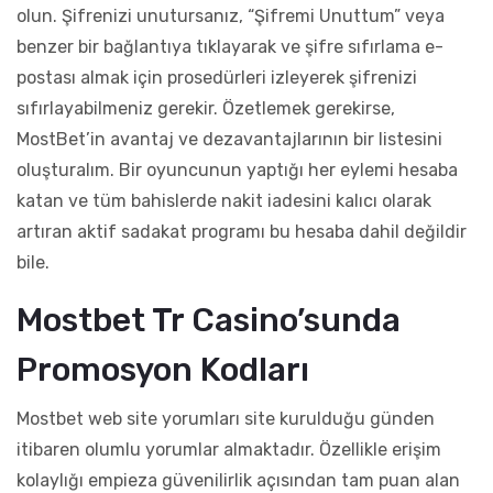
olun. Şifrenizi unutursanız, “Şifremi Unuttum” veya
benzer bir bağlantıya tıklayarak ve şifre sıfırlama e-
postası almak için prosedürleri izleyerek şifrenizi
sıfırlayabilmeniz gerekir. Özetlemek gerekirse,
MostBet’in avantaj ve dezavantajlarının bir listesini
oluşturalım. Bir oyuncunun yaptığı her eylemi hesaba
katan ve tüm bahislerde nakit iadesini kalıcı olarak
artıran aktif sadakat programı bu hesaba dahil değildir
bile.
Mostbet Tr Casino’sunda
Promosyon Kodları
Mostbet web site yorumları site kurulduğu günden
itibaren olumlu yorumlar almaktadır. Özellikle erişim
kolaylığı empieza güvenilirlik açısından tam puan alan