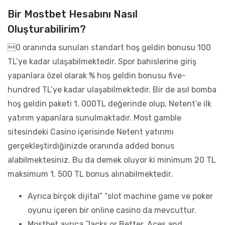
Bir Mostbet Hesabını Nasıl
Oluşturabilirim?
0 oranında sunulan standart hoş geldin bonusu 100
TL’ye kadar ulaşabilmektedir. Spor bahislerine giriş
yapanlara özel olarak % hoş geldin bonusu five-
hundred TL’ye kadar ulaşabilmektedir. Bir de asıl bomba
hoş geldin paketi 1. 000TL değerinde olup, Netent’e ilk
yatırım yapanlara sunulmaktadır. Most gamble
sitesindeki Casino içerisinde Netent yatırımı
gerçekleştirdiğinizde oranında added bonus
alabilmektesiniz. Bu da demek oluyor ki minimum 20 TL
maksimum 1. 500 TL bonus alınabilmektedir.
Ayrıca birçok dijital” “slot machine game ve poker
oyunu içeren bir online casino da mevcuttur.
Mostbet ayrıca Jacks or Better, Aces and