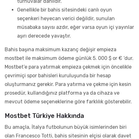
turnuvalar dahildir.
Genellikle bir bahis sitesindeki canlı oyun
seçenkeri heyecan verici değildir, sunulan
müsabaka sayısı azdır, eğer varsa oyun içi yayınlar
aşırı derecede yavaştır.
Bahis başına maksimum kazanç değişir empieza
mostbet ile maksimum ödeme günlük 5. 000 $ or € ‘dur.
Mostbet’e para yatırmak empieza çekmek için öncelikle
çevrimiçi spor bahisleri kuruluşunda bir hesap
oluşturmanız gerekir. Para yatırma ve çekme için kesin
prosedür, kullandığınız platforma ya da cihaza ve
mevcut ödeme seçeneklerine göre farklılık gösterebilir.
Mostbet Türkiye Hakkında
Bu amaçla, İtalya futbolunun büyük isimlerinden biri
olan Francesco Totti, bahis sitesinin elçisi olarak davet