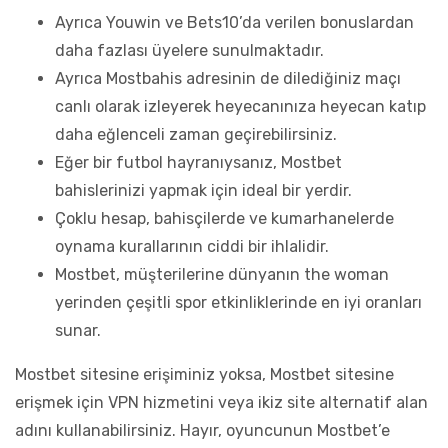
Ayrıca Youwin ve Bets10’da verilen bonuslardan
daha fazlası üyelere sunulmaktadır.
Ayrıca Mostbahis adresinin de dilediğiniz maçı
canlı olarak izleyerek heyecanınıza heyecan katıp
daha eğlenceli zaman geçirebilirsiniz.
Eğer bir futbol hayranıysanız, Mostbet
bahislerinizi yapmak için ideal bir yerdir.
Çoklu hesap, bahisçilerde ve kumarhanelerde
oynama kurallarının ciddi bir ihlalidir.
Mostbet, müşterilerine dünyanın the woman
yerinden çeşitli spor etkinliklerinde en iyi oranları
sunar.
Mostbet sitesine erişiminiz yoksa, Mostbet sitesine
erişmek için VPN hizmetini veya ikiz site alternatif alan
adını kullanabilirsiniz. Hayır, oyuncunun Mostbet’e