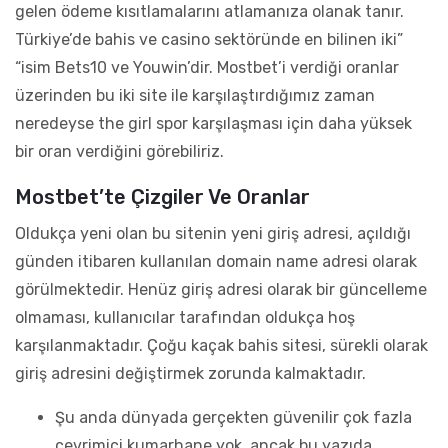
gelen ödeme kısıtlamalarını atlamanıza olanak tanır.
Türkiye’de bahis ve casino sektöründe en bilinen iki”
“isim Bets10 ve Youwin’dir. Mostbet’i verdiği oranlar
üzerinden bu iki site ile karşılaştırdığımız zaman
neredeyse the girl spor karşılaşması için daha yüksek
bir oran verdiğini görebiliriz.
Mostbet’te Çizgiler Ve Oranlar
Oldukça yeni olan bu sitenin yeni giriş adresi, açıldığı
günden itibaren kullanılan domain name adresi olarak
görülmektedir. Henüz giriş adresi olarak bir güncelleme
olmaması, kullanıcılar tarafından oldukça hoş
karşılanmaktadır. Çoğu kaçak bahis sitesi, sürekli olarak
giriş adresini değiştirmek zorunda kalmaktadır.
Şu anda dünyada gerçekten güvenilir çok fazla
çevrimiçi kumarhane yok, ancak bu yazıda