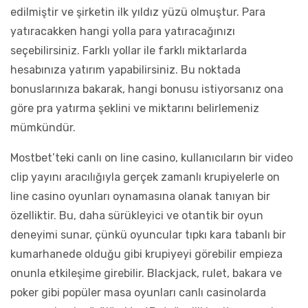
edilmiştir ve şirketin ilk yıldız yüzü olmuştur. Para
yatıracakken hangi yolla para yatıracağınızı
seçebilirsiniz. Farklı yollar ile farklı miktarlarda
hesabınıza yatırım yapabilirsiniz. Bu noktada
bonuslarınıza bakarak, hangi bonusu istiyorsanız ona
göre pra yatırma şeklini ve miktarını belirlemeniz
mümkündür.
Mostbet’teki canlı on line casino, kullanıcıların bir video
clip yayını aracılığıyla gerçek zamanlı krupiyelerle on
line casino oyunları oynamasına olanak tanıyan bir
özelliktir. Bu, daha sürükleyici ve otantik bir oyun
deneyimi sunar, çünkü oyuncular tıpkı kara tabanlı bir
kumarhanede olduğu gibi krupiyeyi görebilir empieza
onunla etkileşime girebilir. Blackjack, rulet, bakara ve
poker gibi popüler masa oyunları canlı casinolarda