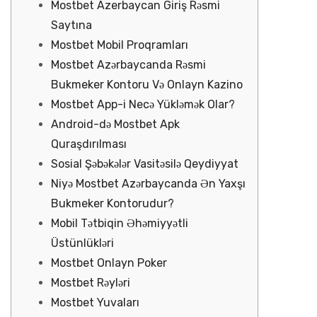
Mostbet Azerbaycan Giriş Rəsmi
Saytına
Mostbet Mobil Proqramları
Mostbet Azərbaycanda Rəsmi
Bukmeker Kontoru Və Onlayn Kazino
Mostbet App-i Necə Yükləmək Olar?
Android-də Mostbet Apk
Quraşdırılması
Sosial Şəbəkələr Vasitəsilə Qeydiyyat
Niyə Mostbet Azərbaycanda Ən Yaxşı
Bukmeker Kontorudur?
Mobil Tətbiqin Əhəmiyyətli
Üstünlükləri
Mostbet Onlayn Poker
Mostbet Rəyləri
Mostbet Yuvaları