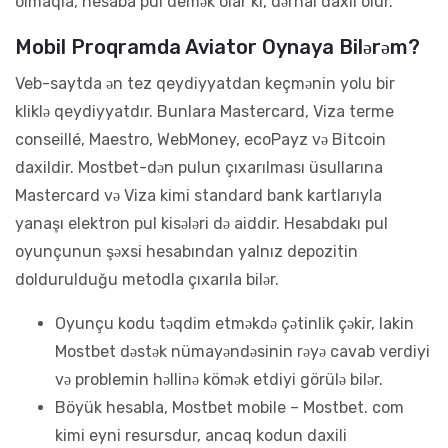
olmaqla, hesaba pul demək olar ki, dərhal daxil olur.
Mobil Proqramda Aviator Oynaya Bilərəm?
Veb-saytda ən tez qeydiyyatdan keçmənin yolu bir
kliklə qeydiyyatdır. Bunlara Mastercard, Viza terme
conseillé, Maestro, WebMoney, ecoPayz və Bitcoin
daxildir. Mostbet-dən pulun çıxarılması üsullarına
Mastercard və Viza kimi standard bank kartlarıyla
yanaşı elektron pul kisələri də aiddir. Hesabdakı pul
oyunçunun şəxsi hesabından yalnız depozitin
doldurulduğu metodla çıxarıla bilər.
Oyunçu kodu təqdim etməkdə çətinlik çəkir, lakin
Mostbet dəstək nümayəndəsinin rəyə cavab verdiyi
və problemin həllinə kömək etdiyi görülə bilər.
Böyük hesabla, Mostbet mobile – Mostbet. com
kimi eyni resursdur, ancaq kodun daxili