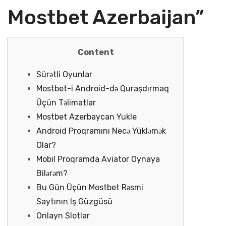
Mostbet Azerbaijan”
Content
Sürətli Oyunlar
Mostbet-i Android-də Quraşdırmaq
Üçün Təlimatlar
Mostbet Azerbaycan Yukle
Android Proqramını Necə Yükləmək
Olar?
Mobil Proqramda Aviator Oynaya
Bilərəm?
Bu Gün Üçün Mostbet Rəsmi
Saytının Iş Güzgüsü
Onlayn Slotlar