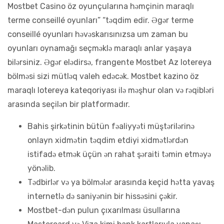
Mostbet Casino öz oyunçularına həmçinin maraqlı
terme conseillé oyunları” “təqdim edir. Əgər terme
conseillé oyunları həvəskarısınızsa um zaman bu
oyunları oynamağı seçməklə maraqlı anlar yaşaya
bilərsiniz. Əgər elədirsə, frangente Mostbet Az lotereya
bölməsi sizi mütləq valeh edəcək. Mostbet kazino öz
maraqlı lotereya kateqoriyası ilə məşhur olan və rəqibləri
arasında seçilən bir platformadır.
Bahis şirkətinin bütün fəaliyyəti müştərilərinə
onlayn xidmətin təqdim etdiyi xidmətlərdən
istifadə etmək üçün ən rahat şəraiti təmin etməyə
yönəlib.
Tədbirlər və ya bölmələr arasında keçid hətta yavaş
internetlə də saniyənin bir hissəsini çəkir.
Mostbet-dən pulun çıxarılması üsullarına