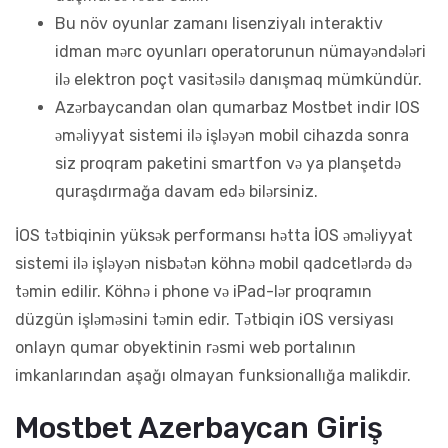
Bu növ oyunlar zamanı lisenziyalı interaktiv
idman mərc oyunları operatorunun nümayəndələri
ilə elektron poçt vasitəsilə danışmaq mümkündür.
Azərbaycandan olan qumarbaz Mostbet indir IOS
əməliyyat sistemi ilə işləyən mobil cihazda sonra
siz proqram paketini smartfon və ya planşetdə
quraşdırmağa davam edə bilərsiniz.
İOS tətbiqinin yüksək performansı hətta İOS əməliyyat
sistemi ilə işləyən nisbətən köhnə mobil qadcetlərdə də
təmin edilir. Köhnə i phone və iPad-lər proqramın
düzgün işləməsini təmin edir. Tətbiqin iOS versiyası
onlayn qumar obyektinin rəsmi web portalının
imkanlarından aşağı olmayan funksionallığa malikdir.
Mostbet Azerbaycan Giriş