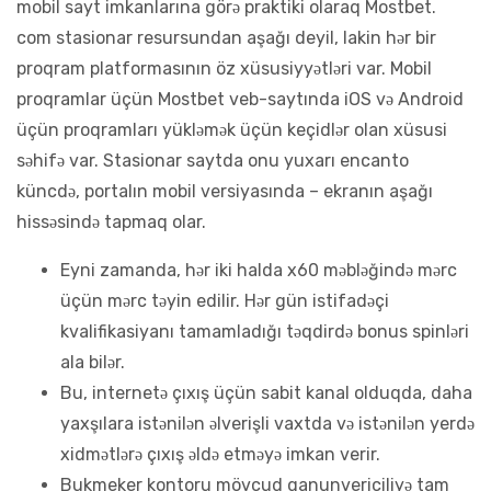
mobil sayt imkanlarına görə praktiki olaraq Mostbet.
com stasionar resursundan aşağı deyil, lakin hər bir
proqram platformasının öz xüsusiyyətləri var. Mobil
proqramlar üçün Mostbet veb-saytında iOS və Android
üçün proqramları yükləmək üçün keçidlər olan xüsusi
səhifə var. Stasionar saytda onu yuxarı encanto
küncdə, portalın mobil versiyasında – ekranın aşağı
hissəsində tapmaq olar.
Eyni zamanda, hər iki halda x60 məbləğində mərc
üçün mərc təyin edilir. Hər gün istifadəçi
kvalifikasiyanı tamamladığı təqdirdə bonus spinləri
ala bilər.
Bu, internetə çıxış üçün sabit kanal olduqda, daha
yaxşılara istənilən əlverişli vaxtda və istənilən yerdə
xidmətlərə çıxış əldə etməyə imkan verir.
Bukmeker kontoru mövcud qanunvericiliyə tam