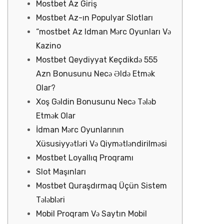
Mostbet Az Giriş
Mostbet Az-ın Populyar Slotları
“mostbet Az Idman Mərc Oyunları Və
Kazino
Mostbet Qeydiyyat Keçdikdə 555
Azn Bonusunu Necə Əldə Etmək
Olar?
Xoş Gəldin Bonusunu Necə Tələb
Etmək Olar
İdman Mərc Oyunlarının
Xüsusiyyətləri Və Qiymətləndirilməsi
Mostbet Loyallıq Proqramı
Slot Maşınları
Mostbet Quraşdırmaq Üçün Sistem
Tələbləri
Mobil Proqram Və Saytın Mobil