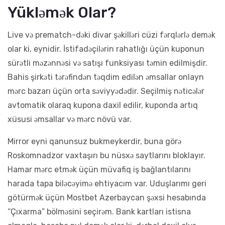
Yükləmək Olar?
Live və prematch-dəki divar şəkilləri cüzi fərqlərlə demək
olar ki, eynidir. İstifadəçilərin rahatlığı üçün kuponun
sürətli məzənnəsi və satışı funksiyası təmin edilmişdir.
Bahis şirkəti tərəfindən təqdim edilən əmsallar onlayn
mərc bazarı üçün orta səviyyədədir. Seçilmiş nəticələr
avtomatik olaraq kupona daxil edilir, kuponda artıq
xüsusi əmsallar və mərc növü var.
Mirror eyni qanunsuz bukmeykerdir, buna görə
Roskomnadzor vaxtaşırı bu nüsxə saytlarını bloklayır.
Hamar mərc etmək üçün müvafiq iş bağlantılarını
harada tapa biləcəyimə ehtiyacım var. Uduşlarımı geri
götürmək üçün Mostbet Azerbaycan şəxsi hesabında
“Çıxarma” bölməsini seçirəm. Bank kartları istisna