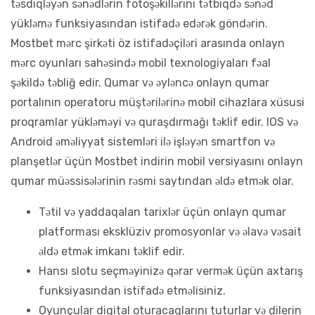
təsdiqləyən sənədlərin fotoşəkillərini tətbiqdə sənəd
yükləmə funksiyasından istifadə edərək göndərin.
Mostbet mərc şirkəti öz istifadəçiləri arasında onlayn
mərc oyunları sahəsində mobil texnologiyaları fəal
şəkildə təbliğ edir. Qumar və əyləncə onlayn qumar
portalının operatoru müştərilərinə mobil cihazlara xüsusi
proqramlar yükləməyi və quraşdırmağı təklif edir. IOS və
Android əməliyyat sistemləri ilə işləyən smartfon və
planşetlər üçün Mostbet indirin mobil versiyasını onlayn
qumar müəssisələrinin rəsmi saytından əldə etmək olar.
Tətil və yaddaqalan tarixlər üçün onlayn qumar
platforması eksklüziv promosyonlar və əlavə vəsait
əldə etmək imkanı təklif edir.
Hansı slotu seçməyinizə qərar vermək üçün axtarış
funksiyasından istifadə etməlisiniz.
Oyunçular digital oturacaqlarını tuturlar və dilerin