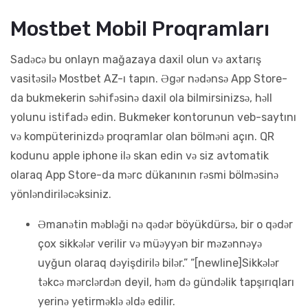
Mostbet Mobil Proqramları
Sadəcə bu onlayn mağazaya daxil olun və axtarış
vasitəsilə Mostbet AZ-ı tapın. Əgər nədənsə App Store-
da bukmekerin səhifəsinə daxil ola bilmirsinizsə, həll
yolunu istifadə edin. Bukmeker kontorunun veb-saytını
və kompüterinizdə proqramlar olan bölməni açın. QR
kodunu apple iphone ilə skan edin və siz avtomatik
olaraq App Store-da mərc dükanının rəsmi bölməsinə
yönləndiriləcəksiniz.
Əmanətin məbləği nə qədər böyükdürsə, bir o qədər
çox sikkələr verilir və müəyyən bir məzənnəyə
uyğun olaraq dəyişdirilə bilər.” “[newline]Sikkələr
təkcə mərclərdən deyil, həm də gündəlik tapşırıqları
yerinə yetirməklə əldə edilir.