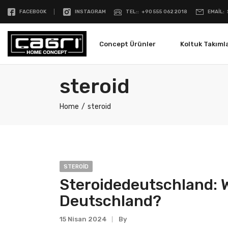
FACEBOOK
INSTAGRAM
TEL:
+90 555 062 2018
EMAIL
Concept Ürünler
Koltuk Takımla
steroid
Home
steroid
STEROID
Steroidedeutschland: W
Deutschland?
15 Nisan 2024
By