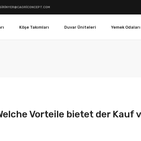
SIRINYER@CAGRICONCEPT.COM
rı
Köşe Takımları
Duvar Üniteleri
Yemek Odaları
elche Vorteile bietet der Kauf 