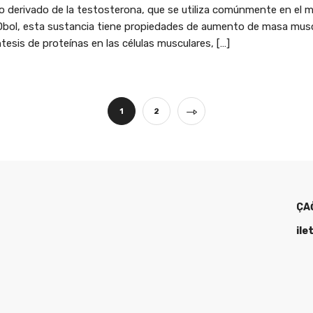
 derivado de la testosterona, que se utiliza comúnmente en el mu
ol, esta sustancia tiene propiedades de aumento de masa muscul
sis de proteínas en las células musculares, […]
1
2
ÇA
ile