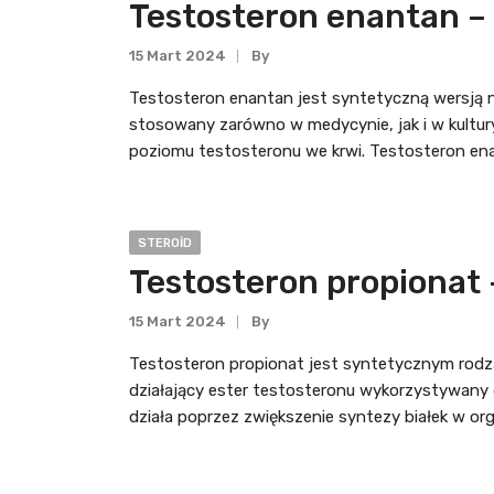
Testosteron enantan – 
15 Mart 2024
By
Testosteron enantan jest syntetyczną wersją n
stosowany zarówno w medycynie, jak i w kultur
poziomu testosteronu we krwi. Testosteron enan
STEROID
Testosteron propionat 
15 Mart 2024
By
Testosteron propionat jest syntetycznym rodz
działający ester testosteronu wykorzystywany 
działa poprzez zwiększenie syntezy białek w or