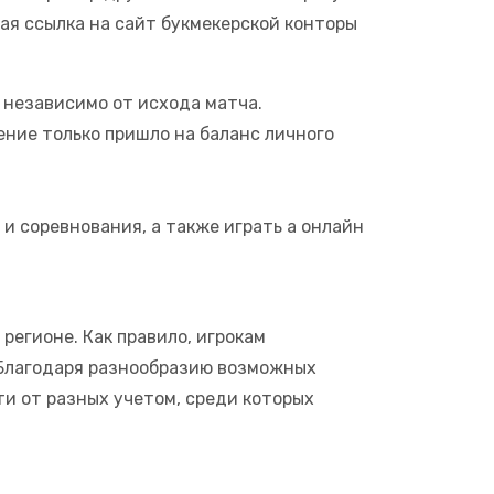
ая ссылка на сайт букмекерской конторы
, независимо от исхода матча.
ение только пришло на баланс личного
 соревнования, а также играть а онлайн
регионе. Как правило, игрокам
. Благодаря разнообразию возможных
и от разных учетом, среди которых