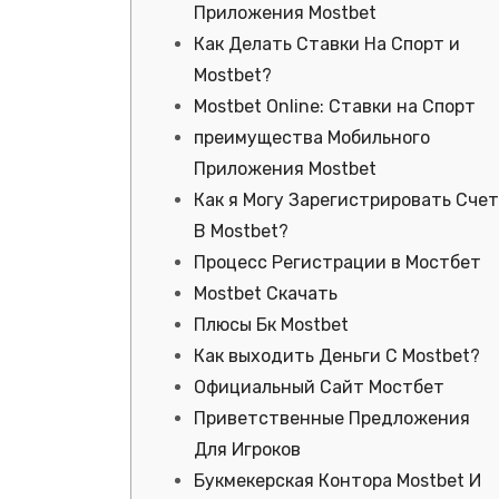
Приложения Mostbet
Как Делать Ставки На Спорт и
Mostbet?
Mostbet Online: Ставки на Спорт
преимущества Мобильного
Приложения Mostbet
Как я Могу Зарегистрировать Счет
В Mostbet?
Процесс Регистрации в Мостбет
Mostbet Скачать
Плюсы Бк Mostbet
Как выходить Деньги С Mostbet?
Официальный Сайт Мостбет
Приветственные Предложения
Для Игроков
Букмекерская Контора Mostbet И