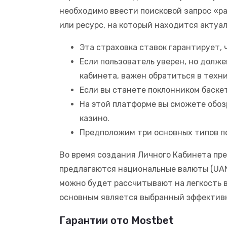
необходимо ввести поисковой запрос «ра
или ресурс, на который находится актуа
Эта страховка ставок гарантирует, 
Если пользователь уверен, но долже
кабинета, важен обратиться в техн
Если вы станете поклонником баскет
На этой платформе вы сможете обоз
казино.
Предположим три основных типов по
Во время создания Личного Кабинета пре
предлагаются национальные валюты (UAN, 
можно будет рассчитывают на легкость 
основным является выбранный эффектив
Гарантии ото Mostbet