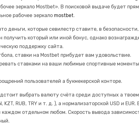
бочее зеркало Mostbet». В поисковой выдаче будет прям
льное рабочее зеркало
mostbet
.
что деньги, которые севилестр ставите, в безопасности
н получить который или иной бонус, однако вознагражд
ическую поддержку сайта.
бола, ставки на Mostbet прибудет вам удовольствие.
ревать ставками на ваши любимые спортивные моменты и
ощрений пользователей а букмекерской конторе.
дстоит выбрать валюту счёта среди доступных а твоем 
KZT, RUB, TRY и т. д. ), а нормализаторской USD и EUR
в каждом отдельном любом. Скорость вывода зависимост
ный.