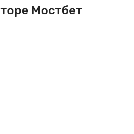
нторе Мостбет