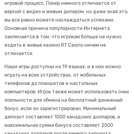
игровой процесс. Покер немного отличается от
версий с видео и живым дилером, но даже зная это,
вы все равно можете наслаждаться успехами.
Основная причина популярности Интернета
заключается в том, что игрокам больше не нужно
ездить в живые казино.R7 Casino ничем не
отличается.
Наши игры доступны на 19 языках, и в них можно
играть на всех устройствах, от мобильных
телефонов до планшетов и настольных
компьютеров. Игрок также может использовать очки
лояльности для обмена на бесплатный денежный
бонус, если он зарегистрирован. Минимальный
депозит составляет 1000 канадских долларов, а
максимальная сумма бонуса составляет 2500
канадских долларов после первого депозита.