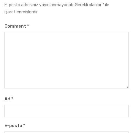
E-posta adresiniz yayınlanmayacak.
Gerekli alanlar
*
ile
işaretlenmişlerdir
Comment
*
Ad
*
E-posta
*