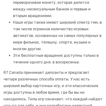
переворачивая монету, которая делится
между несексуальным банком и первым и
вторым вращениями.
Наши игры также имеют широкий спектр тем, в
том числе огромное количество игровых
автоматов, основанных на самых популярных в
мире фильмах, телешоу, спорте, музыке и
многом другом.
Эти бесплатные вращения доступны только в
течение одного дня, в воскресенье.
R7 Canada принимает депозиты и предлагает
четыре различных способа оплаты. У нас есть
широкий выбор карточных игр, и эти классические
игры доступны в любое время, где бы вы ни
находились. Типы игр означают, что каждый найдет
что-то для себя, и они разработаны известной