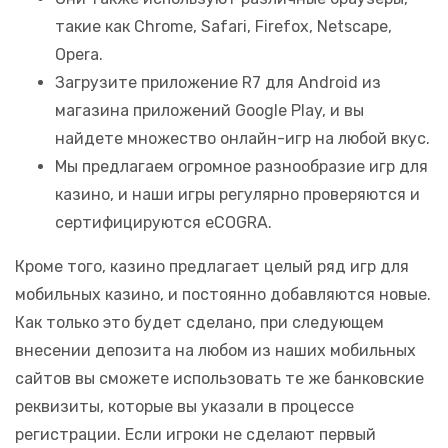
такие как Chrome, Safari, Firefox, Netscape,
Opera.
Загрузите приложение R7 для Android из
магазина приложений Google Play, и вы
найдете множество онлайн-игр на любой вкус.
Мы предлагаем огромное разнообразие игр для
казино, и наши игры регулярно проверяются и
сертифицируются eCOGRA.
Кроме того, казино предлагает целый ряд игр для
мобильных казино, и постоянно добавляются новые.
Как только это будет сделано, при следующем
внесении депозита на любом из наших мобильных
сайтов вы сможете использовать те же банковские
реквизиты, которые вы указали в процессе
регистрации. Если игроки не сделают первый