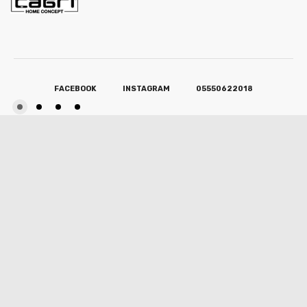
FACEBOOK
INSTAGRAM
05550622018