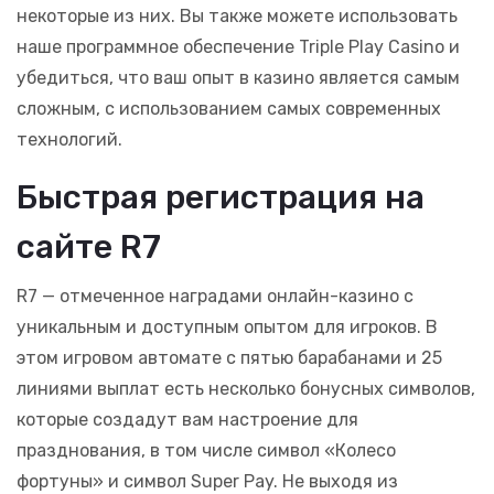
некоторые из них. Вы также можете использовать
наше программное обеспечение Triple Play Casino и
убедиться, что ваш опыт в казино является самым
сложным, с использованием самых современных
технологий.
Быстрая регистрация на
сайте R7
R7 — отмеченное наградами онлайн-казино с
уникальным и доступным опытом для игроков. В
этом игровом автомате с пятью барабанами и 25
линиями выплат есть несколько бонусных символов,
которые создадут вам настроение для
празднования, в том числе символ «Колесо
фортуны» и символ Super Pay. Не выходя из