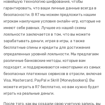
новейшую технологию шифрования, чтобы
гарантировать, что ваши личные данные всегда в
безопасности. В R7 мы можем предложить нашим
игрокам наилучшие условия онлайн-игр, которые не
имеют себе равных. Лучшее из нашей схемы
лояльности заключается в том, что вы можете
зарабатывать деньги, играя в игры, а также
бесплатные спины и кредиты для достижения
определенных уровней лояльности. Мы предлагаем
различные банковские методы, которые вам
подходят, и поддерживаются некоторыми из самых
безопасных платежных сервисов в отрасли, включая
Visa, Mastercard, PayPal и Skrill (Moneybookers). Вы
можете играть в R7 бесплатно, но вам нужно будет
играть на реальные деньги.
После того, как вы создали свою учетную запись, вы