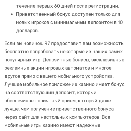
течение первых 60 дней после регистрации.
Приветственный бонус доступен только для
новых игроков с минимальным депозитом в 10
долларов.
Если вы новичок, R7 предоставит вам возможность
бесплатно попробовать некоторые из наших самых
популярных игр. Депозитные бонусы, эксклюзивные
рекламные акции игровых автоматов и многое
другое прямо с вашего мобильного устройства.
Лучшее мобильное приложение казино имеет бонус
на соответствующий депозит, который
обеспечивает приятный прием, который даже
лучше, чем получение приветственного бонуса
через сайт для настольных компьютеров. Все
мобильные игры казино имеют надежные