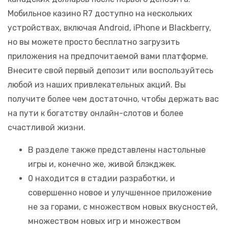
Мобильное казино R7 доступно на нескольких
устройствах, включая Android, iPhone и Blackberry,
но вы можете просто бесплатно загрузить
приложения на предпочитаемой вами платформе.
Внесите свой первый депозит или воспользуйтесь
любой из наших привлекательных акций. Вы
получите более чем достаточно, чтобы держать вас
на пути к богатству онлайн-слотов и более
счастливой жизни.
В разделе также представлены настольные
игры и, конечно же, живой блэкджек.
0 находится в стадии разработки, и
совершенно новое и улучшенное приложение
не за горами, с множеством новых вкусностей,
множеством новых игр и множеством