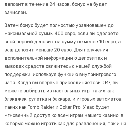
депозит в течение 24 часов, бонус не будет
зачислен.
Затем бонус будет полностью уравновешен до
максимальной суммы 400 евро, если вы сделаете
свой первый депозит на сумму не менее 10 евро, а
ваш депозит меньше 20 евро. Для получения
дополнительной информации о депозитах и
выводах средств свяжитесь с нашей службой
поддержки, используя функцию внутриигрового
чата. Когда вы впервые присоединяетесь к R7, вы
можете выбирать из настольных игр, таких как
блэкджек, рулетка и баккара, и игровых автоматов,
таких как Tomb Raider и Joker Pro. У вас будет
мгновенный доступ ко всем играм нашего казино, в
которые можно играть как для развлечения, так и на