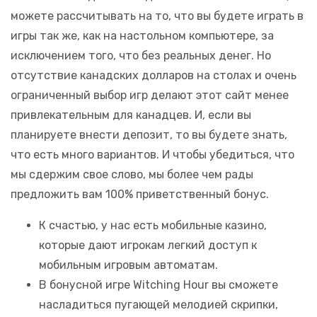
можете рассчитывать на то, что вы будете играть в
игры так же, как на настольном компьютере, за
исключением того, что без реальных денег. Но
отсутствие канадских долларов на столах и очень
ограниченный выбор игр делают этот сайт менее
привлекательным для канадцев. И, если вы
планируете внести депозит, то вы будете знать,
что есть много вариантов. И чтобы убедиться, что
мы сдержим свое слово, мы более чем рады
предложить вам 100% приветственный бонус.
К счастью, у нас есть мобильные казино,
которые дают игрокам легкий доступ к
мобильным игровым автоматам.
В бонусной игре Witching Hour вы сможете
насладиться пугающей мелодией скрипки,