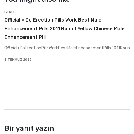
GENEL
Official = Do Erection Pills Work Best Male
Enhancement Pills 2011 Round Yellow Chinese Male
Enhancement Pill
Official=DoErectionPillsWorkBestMaleEnhancementPills2011Rou
3 TEMMUZ 2022
Bir yanıt yazın