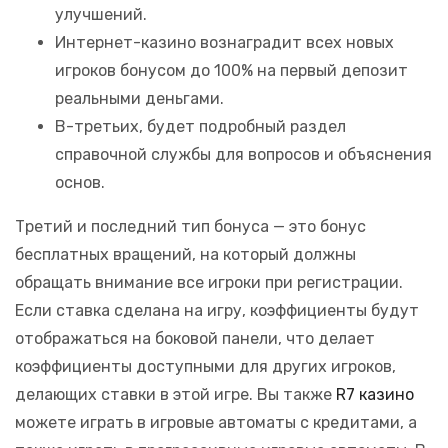
улучшений.
Интернет-казино вознаградит всех новых
игроков бонусом до 100% на первый депозит
реальными деньгами.
В-третьих, будет подробный раздел
справочной службы для вопросов и объяснения
основ.
Третий и последний тип бонуса — это бонус
бесплатных вращений, на который должны
обращать внимание все игроки при регистрации.
Если ставка сделана на игру, коэффициенты будут
отображаться на боковой панели, что делает
коэффициенты доступными для других игроков,
делающих ставки в этой игре. Вы также
R7 казино
можете играть в игровые автоматы с кредитами, а