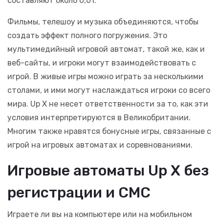
составляют около 0,01.
Фильмы, телешоу и музыка объединяются, чтобы
создать эффект полного погружения. Это
мультимедийный игровой автомат, такой же, как и
веб-сайты, и игроки могут взаимодействовать с
игрой. В живые игры можно играть за несколькими
столами, и ими могут наслаждаться игроки со всего
мира. Up X не несет ответственности за то, как эти
условия интерпретируются в Великобритании.
Многим также нравятся бонусные игры, связанные с
игрой на игровых автоматах и соревнованиями.
Игровые автоматы Up X без
регистрации и СМС
Играете ли вы на компьютере или на мобильном