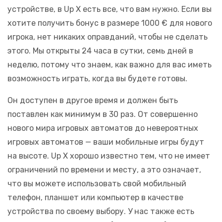
устройстве, в Up X есть все, что вам нужно. Если вы
хотите получить бонус в размере 1000 € для нового
игрока, нет никаких оправданий, чтобы не сделать
этого. Мы открыты 24 часа в сутки, семь дней в
неделю, потому что знаем, как важно для вас иметь
возможность играть, когда вы будете готовы.
Он доступен в другое время и должен быть
поставлен как минимум в 30 раз. От совершенно
нового мира игровых автоматов до невероятных
игровых автоматов — ваши мобильные игры будут
на высоте. Up X хорошо известно тем, что не имеет
ограничений по времени и месту, а это означает,
что вы можете использовать свой мобильный
телефон, планшет или компьютер в качестве
устройства по своему выбору. У нас также есть