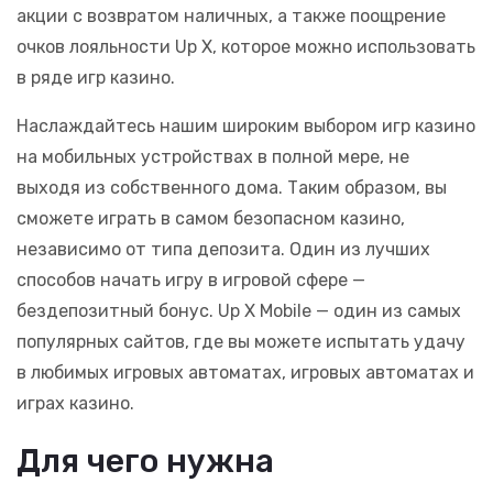
акции с возвратом наличных, а также поощрение
очков лояльности Up X, которое можно использовать
в ряде игр казино.
Наслаждайтесь нашим широким выбором игр казино
на мобильных устройствах в полной мере, не
выходя из собственного дома. Таким образом, вы
сможете играть в самом безопасном казино,
независимо от типа депозита. Один из лучших
способов начать игру в игровой сфере —
бездепозитный бонус. Up X Mobile — один из самых
популярных сайтов, где вы можете испытать удачу
в любимых игровых автоматах, игровых автоматах и
играх казино.
Для чего нужна