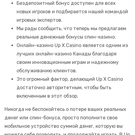
Бездепозитный бонус доступен для всех
новых игроков и подбирается нашей командой
игровых экспертов.
Мы рады сообщить, что теперь мы предлагаем
реальные денежные бонусы спин-казино.
Онлайн-казино Up X Casino является одним из
лучших онлайн-казино Канады благодаря
своим инновационным играм и надежному
обслуживанию клиентов.
Это огромный фактор, делающий Up X Casino
достаточно авторитетным, чтобы быть
включенным в этот обзор.
Никогда не беспокойтесь о потере ваших реальных
денег или спин-бонуса, просто пополните свое
мобильное устройство суммой денег, которую вы
можете себе позволить, и продолжайте играть. В Up