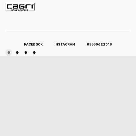
FACEBOOK
INSTAGRAM
05550622018