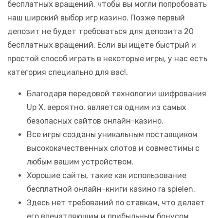
бесплатных вращений, чтобы вы могли попробовать
наш широкий выбор игр казино. Позже первый
депозит не будет требоваться для депозита 20
бесплатных вращений. Если вы ищете быстрый и
простой способ играть в некоторые игры, у нас есть
категория специально для вас!.
Благодаря передовой технологии шифрования
Up X, вероятно, является одним из самых
безопасных сайтов онлайн-казино.
Все игры созданы уникальным поставщиком
высококачественных слотов и совместимы с
любым вашим устройством.
Хорошие сайты, такие как использование
бесплатной онлайн-книги казино ra spielen.
Здесь нет требований по ставкам, что делает
его впечатляющим и прибыльным бонусом,