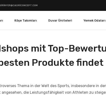
SIRINYER@CAGRICONCEPT.COM
rı
Köşe Takımları
Duvar Üniteleri
Yemek Odaları
dshops mit Top-Bewert
besten Produkte findet
ntroverses Thema in der Welt des Sports, insbesondere in de
t angesehen, die Leistungsfähigkeit von Athleten zu stei