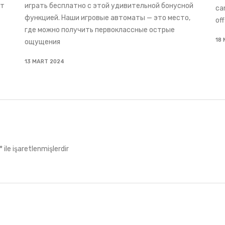
ет
играть бесплатно с этой удивительной бонусной
ca
функцией. Наши игровые автоматы — это место,
off
где можно получить первоклассные острые
18
ощущения
13 MART 2024
*
ile işaretlenmişlerdir