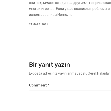
они поднимаются один за другим, что привлека
многих игроков. Если у вас возникли проблемы с
использованием Monro, не
21 MART 2024
Bir yanıt yazın
E-posta adresiniz yayınlanmayacak.
Gerekli alanlar
Comment
*