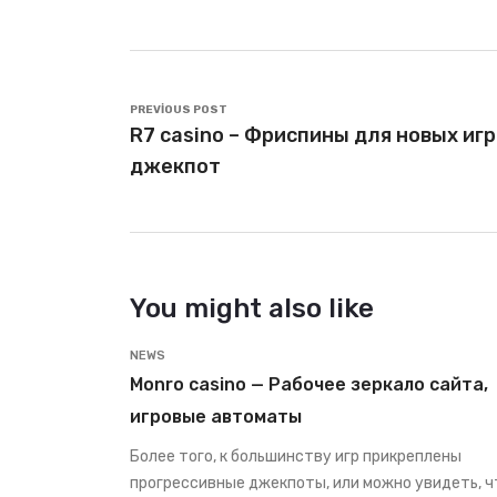
PREVIOUS POST
R7 casino – Фриспины для новых иг
джекпот
You might also like
NEWS
Monro casino — Рабочее зеркало сайта,
игровые автоматы
Более того, к большинству игр прикреплены
прогрессивные джекпоты, или можно увидеть, ч