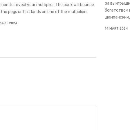
за выигрышн
nnon to reveal your multiplier. The puck will bounce
богатством н
 the pegs until it lands on one of the multipliers
шампанским,
 MART 2024
14 MART 2024