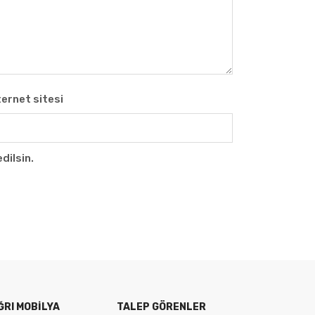
ternet sitesi
dilsin.
ĞRI MOBILYA
TALEP GÖRENLER