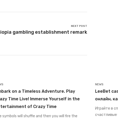
NEXT POST
hiopia gambling establishment remark
WS
NEWS
bark on a Timeless Adventure. Play
LeeBet ca
azy Time Live! Immerse Yourself in the
онлайн, к
tertainment of Crazy Time
Играйте в с
счастливые 
 symbols will shuffle and then you will fire the