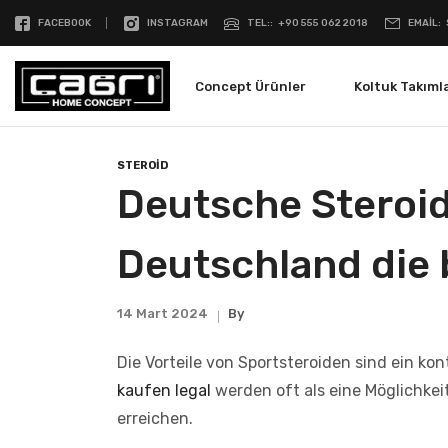
FACEBOOK
INSTAGRAM
TEL:
+90 555 062 2018
EMAIL
Concept Ürünler
Koltuk Takımla
STEROID
Deutsche Steroi
Deutschland die 
14 Mart 2024
By
Die Vorteile von Sportsteroiden sind ein ko
kaufen legal
werden oft als eine Möglichkei
erreichen.