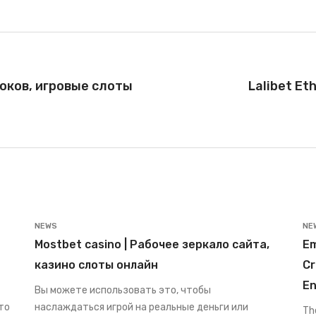
роков, игровые слоты
Lalibet Et
NEWS
NE
Mostbet casino | Рабочее зеркало сайта,
Em
казино слоты онлайн
Cr
En
Вы можете использовать это, чтобы
то
наслаждаться игрой на реальные деньги или
The