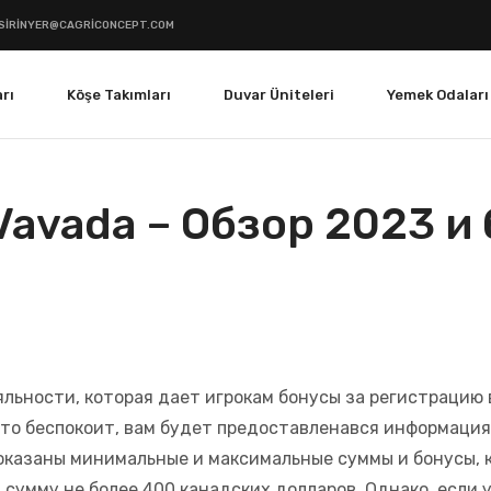
SIRINYER@CAGRICONCEPT.COM
rı
Köşe Takımları
Duvar Üniteleri
Yemek Odaları
avada – Обзор 2023 и
льности, которая дает игрокам бонусы за регистрацию в
-то беспокоит, вам будет предоставленався информация
оказаны минимальные и максимальные суммы и бонусы, к
 сумму не более 400 канадских долларов. Однако, если у