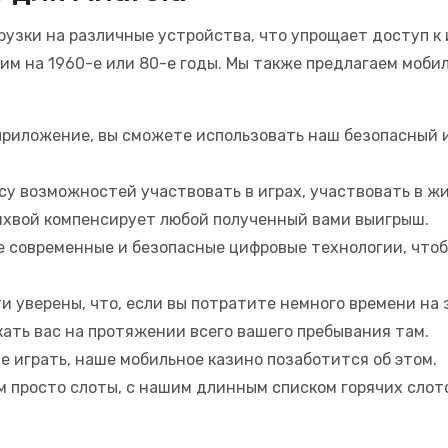
узки на различные устройства, что упрощает доступ к и
жим на 1960-е или 80-е годы. Мы также предлагаем моби
 приложение, вы сможете использовать наш безопасный 
у возможностей участвовать в играх, участвовать в жи
лихвой компенсирует любой полученный вами выигрыш.
ые современные и безопасные цифровые технологии, что
и уверены, что, если вы потратите немного времени на
кать вас на протяжении всего вашего пребывания там.
те играть, наше мобильное казино позаботится об этом.
м просто слоты, с нашим длинным списком горячих слото