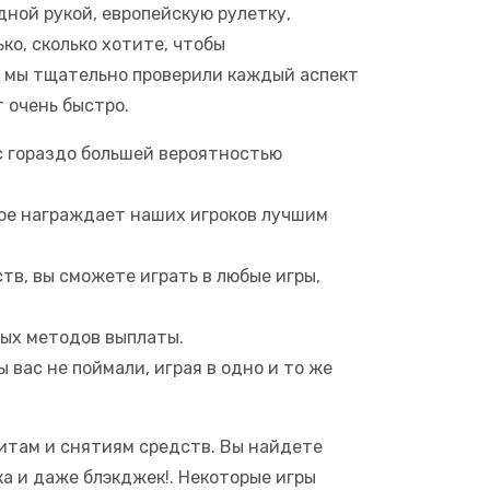
дной рукой, европейскую рулетку,
ко, сколько хотите, чтобы
о мы тщательно проверили каждый аспект
т очень быстро.
 с гораздо большей вероятностью
рое награждает наших игроков лучшим
тв, вы сможете играть в любые игры,
ных методов выплаты.
ы вас не поймали, играя в одно и то же
итам и снятиям средств. Вы найдете
ка и даже блэкджек!. Некоторые игры