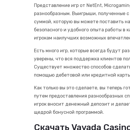
Представление игр от NetEnt, Microgaming
разнообразным. Выигрыши, полученные с 
суммой, которую вы можете поставить на
безопасного и удобного опыта работы в
игрокам наилучших возможных впечатле
Есть много игр, которые всегда будут р
уверены, что вся поддержка клиентов пол
Существует множество способов сделать 
помощью дебетовой или кредитной карты
Как только вы это сделаете, вы теперь г
путем предоставления разнообразных спо
игрок вносит денежный депозит и делает
щедрой бонусной программой.
Скачать Vavada Casino