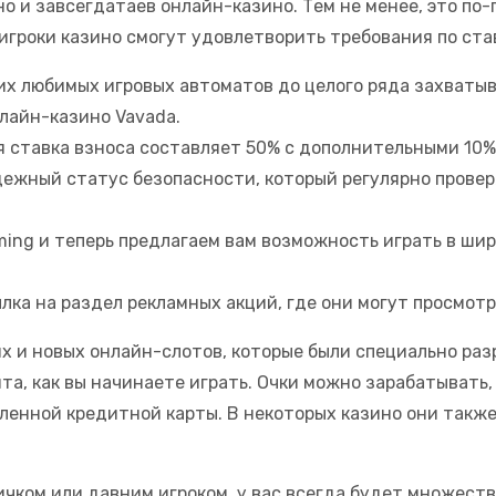
но и завсегдатаев онлайн-казино. Тем не менее, это п
 игроки казино смогут удовлетворить требования по ста
х любимых игровых автоматов до целого ряда захватыв
лайн-казино Vavada.
я ставка взноса составляет 50% с дополнительными 10
дежный статус безопасности, который регулярно провер
ing и теперь предлагаем вам возможность играть в широ
лка на раздел рекламных акций, где они могут просмот
х и новых онлайн-слотов, которые были специально раз
а, как вы начинаете играть. Очки можно зарабатывать, 
ленной кредитной карты. В некоторых казино они такж
вичком или давним игроком, у вас всегда будет множес