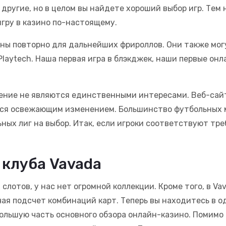
другие, но в целом вы найдете хороший выбор игр. Тем
игру в казино по-настоящему.
ы повторно для дальнейших фрироллов. Они также могу
laytech. Наша первая игра в блэкджек, наши первые онл
ение не являются единственными интересами. Веб-сайт
яется освежающим изменением. Большинство футбольных
ных лиг на выбор. Итак, если игроки соответствуют тре
клуба Vavada
слотов, у нас нет огромной коллекции. Кроме того, в Va
ая подсчет комбинаций карт. Теперь вы находитесь в 
большую часть основного обзора онлайн-казино. Помимо