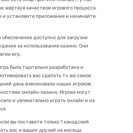
не жертвуя качеством игрового процесса.
те и установите приложение и начинайте
е обеспечение доступно для загрузки
ждение за использование казино. Они
егии игр.
игра была тщательно разработана и
мотивировать вас сделать то же самое.
шний день взволновали наших игроков.
ностями онлайн-казино. Игроки могут
село и увлекательно играть онлайн и на
ся.
если вы поставите только 1 канадский
ять вас и ваших друзей на месяцы.