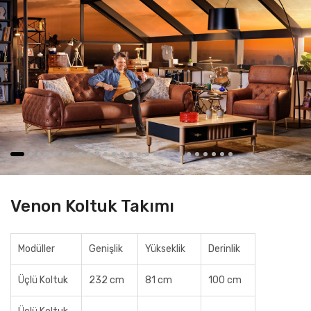
Venon Koltuk Takımı
Modüller
Genişlik
Yükseklik
Derinlik
Üçlü Koltuk
232 cm
81 cm
100 cm