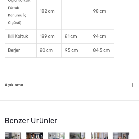
Üçlü Koltuk
(Yatak
182 cm
98 cm
Konumu İç
Ölçüsü)
İkili Koltuk
189 cm
81 cm
94 cm
Berjer
80 cm
95 cm
84.5 cm
Açıklama
Benzer Ürünler