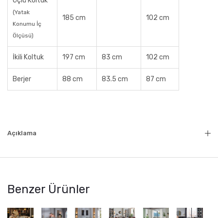
Üçlü Koltuk
(Yatak
185 cm
102 cm
Konumu İç
Ölçüsü)
İkili Koltuk
197 cm
83 cm
102 cm
Berjer
88 cm
83.5 cm
87 cm
Açıklama
Benzer Ürünler