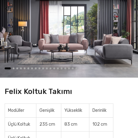
Felix Koltuk Takımı
Modüller
Genişlik
Yükseklik
Derinlik
Üçlü Koltuk
235 cm
83 cm
102 cm