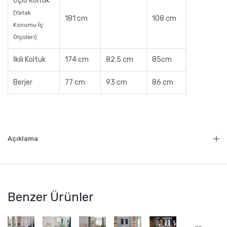
Üçlü Koltuk
(Yatak
181 cm
108 cm
Konumu İç
Ölçüleri)
İkili Koltuk
174 cm
82.5 cm
85cm
Berjer
77 cm
93 cm
86 cm
Açıklama
Benzer Ürünler