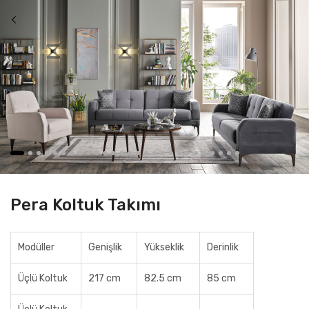
Pera Koltuk Takımı
Modüller
Genişlik
Yükseklik
Derinlik
Üçlü Koltuk
217 cm
82.5 cm
85 cm