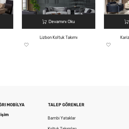
Devamını Oku
Lizbon Koltuk Takımı
Kari
ĞRI MOBILYA
TALEP GÖRENLER
tişim
Bambi Yataklar
Koltuk Takımları