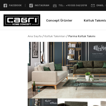
FACEBOOK
INSTAGRAM
TEL:
+90 555 062 2018
EMAIL
Concept Ürünler
Koltuk Takımla
Ana Sayfa
/
Koltuk Takımları
/
Parma Koltuk Takımı