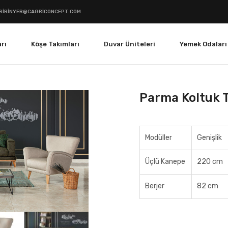
SIRINYER@CAGRICONCEPT.COM
rı
Köşe Takımları
Duvar Üniteleri
Yemek Odaları
Parma Koltuk 
Modüller
Genişlik
Üçlü Kanepe
220 cm
Berjer
82 cm