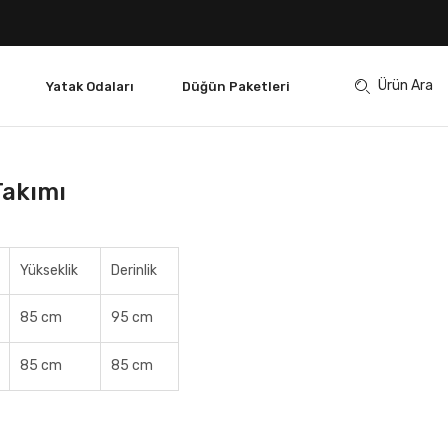
Ürün Ara
Yatak Odaları
Düğün Paketleri
Takımı
Yükseklik
Derinlik
85 cm
95 cm
85 cm
85 cm