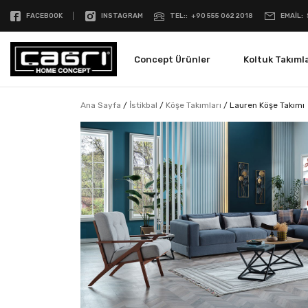
FACEBOOK
INSTAGRAM
TEL:
+90 555 062 2018
EMAIL
Concept Ürünler
Koltuk Takımla
Ana Sayfa
/
İstikbal
/
Köşe Takımları
/
Lauren Köşe Takımı