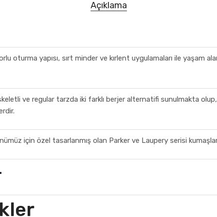
Açıklama
rlu oturma yapısı, sırt minder ve kırlent uygulamaları ile yaşam al
etli ve regular tarzda iki farklı berjer alternatifi sunulmakta olup, 
rdir.
nümüz için özel tasarlanmış olan Parker ve Laupery serisi kumaşlar 
r
kler