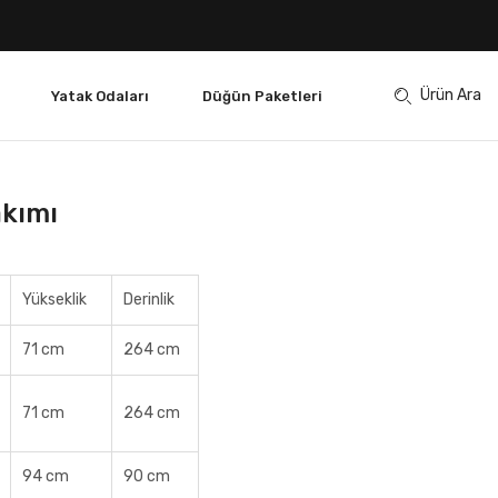
Ürün Ara
Yatak Odaları
Düğün Paketleri
akımı
Yükseklik
Derinlik
71 cm
264 cm
71 cm
264 cm
94 cm
90 cm