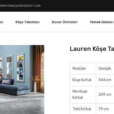
SIRINYER@CAGRICONCEPT.COM
rı
Köşe Takımları
Duvar Üniteleri
Yemek Odaları
Lauren Köşe T
Modüller
Genişlik
Köşe Koltuk
344 cm
Mini Köşe
269 cm
Koltuk
Tekli Koltuk
79 cm