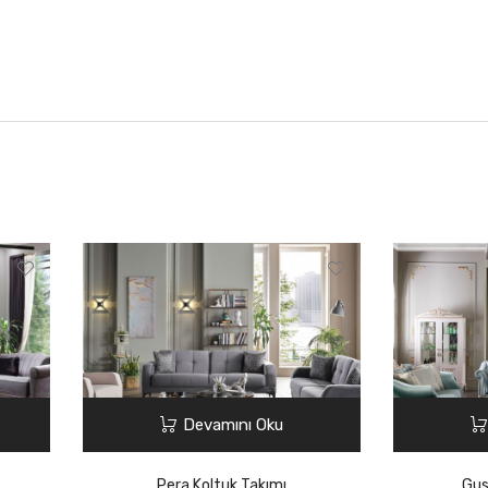
Devamını Oku
Pera Koltuk Takımı
Gus