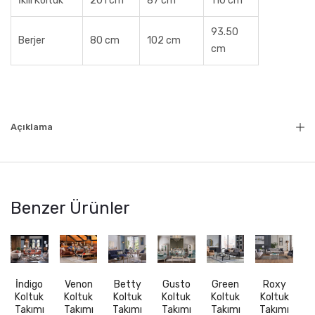
İkili Koltuk
201 cm
87 cm
110 cm
93.50
Berjer
80 cm
102 cm
cm
Açıklama
Benzer Ürünler
İndigo
Venon
Betty
Gusto
Green
Roxy
Koltuk
Koltuk
Koltuk
Koltuk
Koltuk
Koltuk
Takımı
Takımı
Takımı
Takımı
Takımı
Takımı