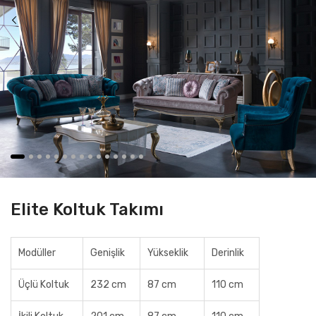
Elite Koltuk Takımı
Modüller
Genişlik
Yükseklik
Derinlik
Üçlü Koltuk
232 cm
87 cm
110 cm