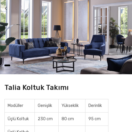
Talia Koltuk Takımı
Modüller
Genişlik
Yükseklik
Derinlik
Üçlü Koltuk
230 cm
80 cm
95 cm