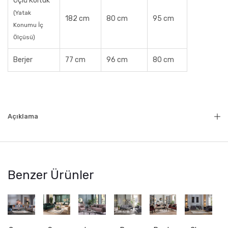
Üçlü Koltuk
(Yatak
182 cm
80 cm
95 cm
Konumu İç
Ölçüsü)
Berjer
77 cm
96 cm
80 cm
Açıklama
Benzer Ürünler