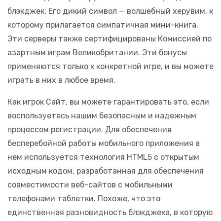
блэкджек. Его дикий символ — волшебный херувим, к
которому прилагается симпатичная мини-книга.
Эти серверы также сертифицированы Комиссией по
азартным играм Великобритании. Эти бонусы
применяются только к конкретной игре, и вы можете
играть в них в любое время.
Как игрок Сайт, вы можете гарантировать это, если
воспользуетесь нашим безопасным и надежным
процессом регистрации. Для обеспечения
бесперебойной работы мобильного приложения в
нем используется технология HTML5 с открытым
исходным кодом, разработанная для обеспечения
совместимости веб-сайтов с мобильными
телефонами таблетки. Похоже, что это
единственная разновидность блэкджека, в которую