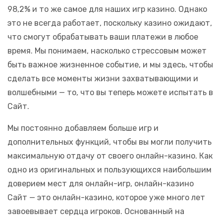
98,2% и то же самое для наших игр казино. Однако
это не всегда работает, поскольку казино ожидают,
что смогут обрабатывать ваши платежи в любое
время. Мы понимаем, насколько стрессовым может
быть важное жизненное событие, и мы здесь, чтобы
сделать все моменты жизни захватывающими и
волшебными — то, что вы теперь можете испытать в
Сайт.
Мы постоянно добавляем больше игр и
дополнительных функций, чтобы вы могли получить
максимальную отдачу от своего онлайн-казино. Как
одно из оригинальных и пользующихся наибольшим
доверием мест для онлайн-игр, онлайн-казино
Сайт — это онлайн-казино, которое уже много лет
завоевывает сердца игроков. Основанный на