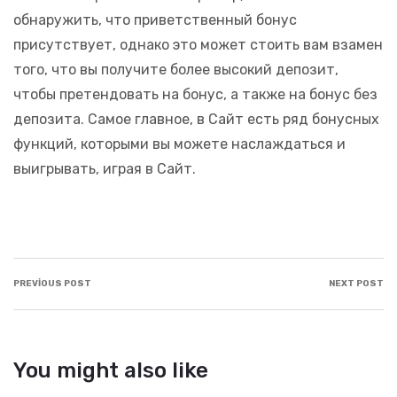
обнаружить, что приветственный бонус
присутствует, однако это может стоить вам взамен
того, что вы получите более высокий депозит,
чтобы претендовать на бонус, а также на бонус без
депозита. Самое главное, в Сайт есть ряд бонусных
функций, которыми вы можете наслаждаться и
выигрывать, играя в Сайт.
PREVIOUS POST
NEXT POST
You might also like