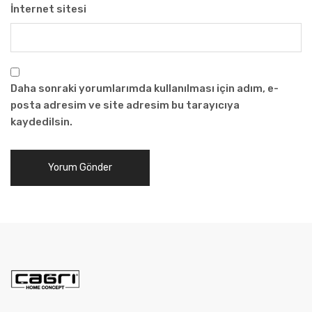
İnternet sitesi
Daha sonraki yorumlarımda kullanılması için adım, e-
posta adresim ve site adresim bu tarayıcıya
kaydedilsin.