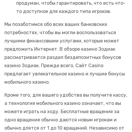
продуман, чтобы гарантировать, что есть что-
то доступное для каждого типа игроков.
Мы позаботимся обо всех ваших банковских
потребностях, чтобы вы могли воспользоваться
лучшими финансовыми услугами, которые может
предложить Интернет. В обзоре казино Зодиак
рассматривается раздел бездепозитных бонусов
казино Зодиак. Прежде всего, Сайт Casino
предлагает увлекательное казино и лучшие бонусы
мобильного казино.
Кроме того, для вашего удобства вы получите кассу,
а технология мобильного казино означает, что вы
можете играть на ходу. Бесплатные вращения за
одно вращение обычно даются новым игрокам и
обычно длятся от 1 до 10 вращений. Независимо от