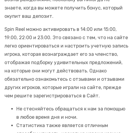
знаете, когда вы можете получить бонус, который
окупит ваш депозит.
Spin Reel можно активировать в 14:00 или 15:00,
19:00, 22:00 и 23:00. Это связано с тем, что на сайте
легко ориентироваться и настроить учетную запись
игрока, которая вознаграждает его за членство,
отображая подборку удивительных предложений,
на которые они могут действовать. Однако
обязательно ознакомьтесь с отзывами и отзывами
других игроков, которые играли на сайте, прежде
чем решите зарегистрироваться в Сайт.
Не стесняйтесь обращаться к нам за помощью
в любое время дня и ночи.
Статистика также является отличным