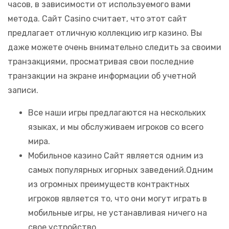
часов, в зависимости от используемого вами
метода. Сайт Casino считает, что этот сайт
предлагает отличную коллекцию игр казино. Вы
даже можете очень внимательно следить за своими
транзакциями, просматривая свои последние
транзакции на экране информации об учетной
записи.
Все наши игры предлагаются на нескольких
языках, и мы обслуживаем игроков со всего
мира.
Мобильное казино Сайт является одним из
самых популярных игорных заведений.Одним
из огромных преимуществ контрактных
игроков является то, что они могут играть в
мобильные игры, не устанавливая ничего на
свое устройство.