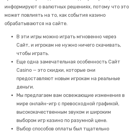
информируют о валютных решениях, потому что это
может повлиять на то, как события казино
обрабатываются на сайте.
В эти игры можно играть мгновенно через
Сайт, и игрокам не нужно ничего скачивать,
чтобы играть.
Еще одна замечательная особенность Сайт
Casino — это скидки, которые они
предоставляют новым игрокам на реальные
деньги.
Мы предлагаем вам освежающие изменения в
мире онлайн-игр с превосходной графикой,
высококачественным звуком и широким
выбором игр казино по разумной цене.
Выбор способов оплаты был тщательно