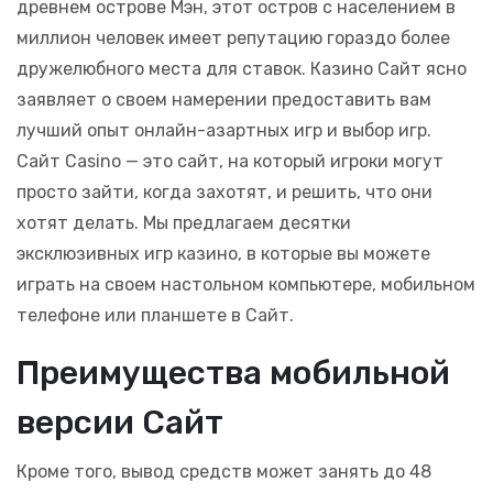
древнем острове Мэн, этот остров с населением в
миллион человек имеет репутацию гораздо более
дружелюбного места для ставок. Казино Сайт ясно
заявляет о своем намерении предоставить вам
лучший опыт онлайн-азартных игр и выбор игр.
Сайт Casino — это сайт, на который игроки могут
просто зайти, когда захотят, и решить, что они
хотят делать. Мы предлагаем десятки
эксклюзивных игр казино, в которые вы можете
играть на своем настольном компьютере, мобильном
телефоне или планшете в Сайт.
Преимущества мобильной
версии Сайт
Кроме того, вывод средств может занять до 48