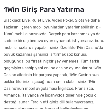
1Win Giriş Para Yatırma
Blackjack Live, Rulet Live, Video Poker, Slots ve daha
fazlasını içeren mobil oyunlardan yararlanabilirsiniz –
tümü mobil cihazınızda. Gerçek para kazanmak ya da
sadece birkaç bedava oyun oynamak istiyorsanız, bunu
mobil cihazlarda yapabilirsiniz. Özellikle 1Win Casino’da
büyük kazanma şansınızı artırmak söz konusu
olduğunda, bu fırsatı hiçbir şey yenemez. Tüm farklı
geçmişlere sahip yeni online casino oyuncularını 1Win
Casino ailesinin bir parçası yaparak, 1Win Casino’nun
beklentilerinizi aşacağından emin olabilirsiniz. 1Win
Casino’nun mobil uygulaması İngilizce, Fransızca,
Almanca, İtalyanca ve İspanyolca dillerinde çoklu dil
desteği sunar. Tercih ettiğiniz dili bulamıyorsanız,
nerede olursanız olun, hareket halindeyken en