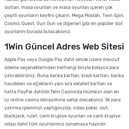
slotları, masa oyunları ve masa oyunları içeren çok
çeşitli oyunların keyfini çıkarın. Mega Moolah, Twin Spin,
Cosmic Quest, Gun Gun ve diğerleri gibi en popüler slot
oyunlarını burada bulacaksınız.
1Win Güncel Adres Web Sitesi
Apple Pay veya Google Pay dahil olmak üzere mevcut
ödeme seçeneklerinden herhangi biriyle kolayca para
yatırabilirsiniz. Buna banka kartları, kredi kartları, banka
havaleleri ve eÇeklerin yanı sıra eWallet kartları ve
hatta PayPal dahildir.1Win Casino’da mümkün olan en
iyi online casino deneyimine sahip olacaksınız. İlk para
yatırma işleminizi yaptığınızda, video poker, slot,
blackjack, rulet, canlı krupiye oyunları ve canlı krupiye
odası dahil tüm oyunlarımız oynamaya hazırdır.