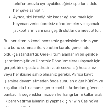
telefonunuzla oynayabileceğiniz sporlarla dolu
her şeye sahiptir.
Ayrıca, sizi istediğiniz kadar eğlendirmek için
heyecan verici ücretsiz döndürmeler ve aşamalı
jackpotların yanı sıra çeşitli slotlar da mevcuttur.
Bu, her sitenin kendi benzersiz gereksinimlerinin yanı
sıra bunu sunması ile, yönetim kurulu genelinde
oldukça standarttır. Gerekli tüm alanlar iyi bir şekilde
işaretlenmiştir ve Ücretsiz Döndürmelere ulaşmak için
gerçek bir e-posta adresiniz, bir sosyal ağ hesabınız
veya her ikisine sahip olmanız gerekir. Ayrıca kayıt
işlemine devam etmeden önce sunulan diğer hüküm ve
koşulları da tıklamanız gerekecektir. Ardından, güvenilir
bankacılık seçeneklerimizden herhangi birini kullanarak
ilk para yatırma işleminizi yapmak için 1Win Casino’ya