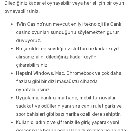
Dilediğiniz kadar el oynayabilir veya her el için bir oyun
oynayabilirsiniz.
1Win Casino’nun mevcut en iyi teknoloji ile Canlı
casino oyunları sunduğunu söylemekten gurur
duyuyoruz.
Bu şekilde, en sevdiğiniz slottan ne kadar keyif
alırsanız alın, dilediğiniz kadar keyfini
çıkarabilirsiniz.
Hepsini Windows, Mac, Chromebook ve çok daha
fazlası gibi bir dizi masaüstü cihazda
oynatabilirsiniz.
Uygulama, canlı kumarhane, mobil turnuvalar,
sadakat ve ödüllerin yanı sıra canlı rulet çarkı ve
spor bahisleri gibi bazı harika özelliklere sahiptir.
Kullanıcı adınız ve şifreniz ile giriş yaparak yeni
gerçek para hesap bonuslarınızı kolayca ve anında