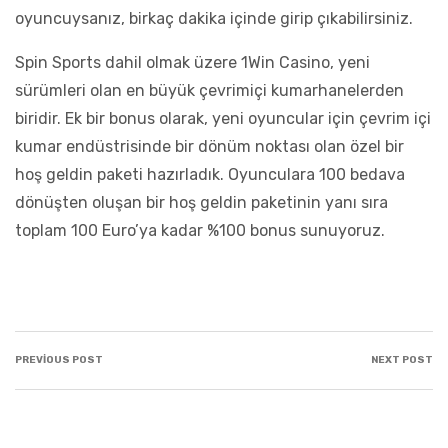
oyuncuysanız, birkaç dakika içinde girip çıkabilirsiniz.
Spin Sports dahil olmak üzere 1Win Casino, yeni
sürümleri olan en büyük çevrimiçi kumarhanelerden
biridir. Ek bir bonus olarak, yeni oyuncular için çevrim içi
kumar endüstrisinde bir dönüm noktası olan özel bir
hoş geldin paketi hazırladık. Oyunculara 100 bedava
dönüşten oluşan bir hoş geldin paketinin yanı sıra
toplam 100 Euro’ya kadar %100 bonus sunuyoruz.
PREVIOUS POST
NEXT POST