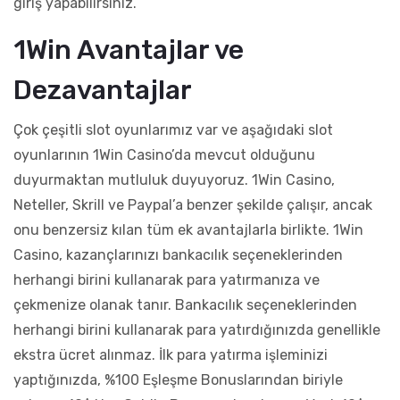
giriş yapabilirsiniz.
1Win Avantajlar ve
Dezavantajlar
Çok çeşitli slot oyunlarımız var ve aşağıdaki slot
oyunlarının 1Win Casino’da mevcut olduğunu
duyurmaktan mutluluk duyuyoruz. 1Win Casino,
Neteller, Skrill ve Paypal’a benzer şekilde çalışır, ancak
onu benzersiz kılan tüm ek avantajlarla birlikte. 1Win
Casino, kazançlarınızı bankacılık seçeneklerinden
herhangi birini kullanarak para yatırmanıza ve
çekmenize olanak tanır. Bankacılık seçeneklerinden
herhangi birini kullanarak para yatırdığınızda genellikle
ekstra ücret alınmaz. İlk para yatırma işleminizi
yaptığınızda, %100 Eşleşme Bonuslarından biriyle