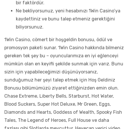
bir faktördür.
Ne bekliyorsunuz, yeni hesabınızı 1Win Casino’ya
kaydettiniz ve bunu talep etmeniz gerektiğini
biliyorsunuz.
1Win Casino, cömert bir hoşgeldin bonusu, ödül ve
promosyon paketi sunar. 1Win Casino hakkında bilmeniz
gereken tek şey bu – oyuncularımıza en iyi eğlenceyi
mümkün olan en keyifli şekilde sunmak için varız. Bunu
sizin için yapabileceğimizi düşünüyorsanız,
sunduğumuz her şeyi talep etmek için Hoş Geldiniz
Bonusu bölümümüzü ziyaret ettiğinizden emin olun.
Chase Extreme, Liberty Bells, Starburst, Hot Water,
Blood Suckers, Super Hot Deluxe, Mr Green, Eggs,
Diamonds and Hearts, Goddess of Wealth, Spooky Fish
Tales, The Legend of Heroes, Full House ve daha
fazlası gibi Slotlarda mevcuttur. Heyecan verici video