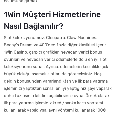
bölümüne girmek.
1Win Müşteri Hizmetlerine
Nasıl Bağlanılır?
Slot koleksiyonumuz, Cleopatra, Claw Machines,
Booby’s Dream ve 400’den fazla diğer klasikleri içerir.
1Win Casino, çarpıcı grafikler, heyecan verici bonus
oyunları ve heyecan verici ödemelerle dolu en iyi slot
koleksiyonunu sunar. Ayrıca, ödemelerin kesinlikle çok
büyük olduğu aşamalı slotları da göreceksiniz. Hoş
geldin bonusundan yararlandıktan ve ilk para yatırma
işleminizi yaptıktan sonra, en iyi yaptığınız şeyi yaparak
daha fazlasının kilidini açabilirsiniz: oyna! Örnek olarak,
ilk para yatırma işleminiz kredi/banka kartı yöntemi
kullanılarak yapıldıysa, aynı yöntemi kullanarak 100€