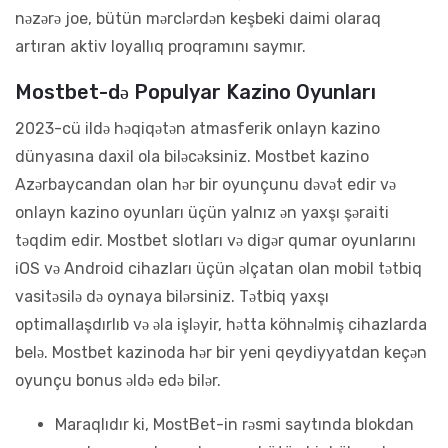
nəzərə joe, bütün mərclərdən keşbeki daimi olaraq
artıran aktiv loyallıq proqramını saymır.
Mostbet-də Populyar Kazino Oyunları
2023-cü ildə həqiqətən atmasferik onlayn kazino
dünyasına daxil ola biləcəksiniz. Mostbet kazino
Azərbaycandan olan hər bir oyunçunu dəvət edir və
onlayn kazino oyunları üçün yalnız ən yaxşı şəraiti
təqdim edir. Mostbet slotları və digər qumar oyunlarını
iOS və Android cihazları üçün əlçatan olan mobil tətbiq
vasitəsilə də oynaya bilərsiniz. Tətbiq yaxşı
optimallaşdırlıb və əla işləyir, hətta köhnəlmiş cihazlarda
belə. Mostbet kazinoda hər bir yeni qeydiyyatdan keçən
oyunçu bonus əldə edə bilər.
Maraqlıdır ki, MostBet-in rəsmi saytında blokdan