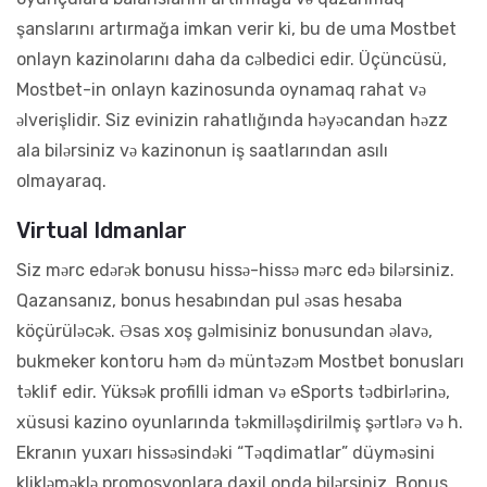
şanslarını artırmağa imkan verir ki, bu de uma Mostbet
onlayn kazinolarını daha da cəlbedici edir. Üçüncüsü,
Mostbet-in onlayn kazinosunda oynamaq rahat və
əlverişlidir. Siz evinizin rahatlığında həyəcandan həzz
ala bilərsiniz və kazinonun iş saatlarından asılı
olmayaraq.
Virtual Idmanlar
Siz mərc edərək bonusu hissə-hissə mərc edə bilərsiniz.
Qazansanız, bonus hesabından pul əsas hesaba
köçürüləcək. Əsas xoş gəlmisiniz bonusundan əlavə,
bukmeker kontoru həm də müntəzəm Mostbet bonusları
təklif edir. Yüksək profilli idman və eSports tədbirlərinə,
xüsusi kazino oyunlarında təkmilləşdirilmiş şərtlərə və h.
Ekranın yuxarı hissəsindəki “Təqdimatlar” düyməsini
klikləməklə promosyonlara daxil onda bilərsiniz. Bonus