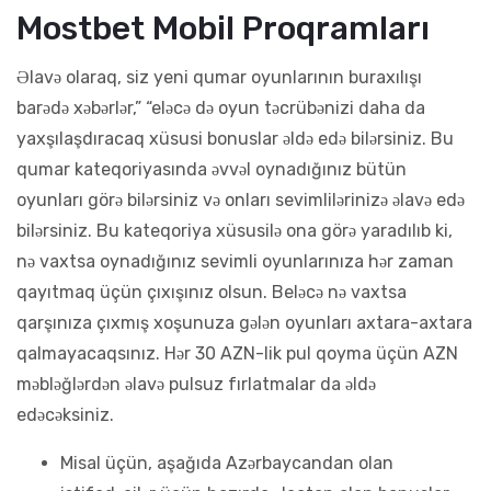
Mostbet Mobil Proqramları
Əlavə olaraq, siz yeni qumar oyunlarının buraxılışı
barədə xəbərlər,” “eləcə də oyun təcrübənizi daha da
yaxşılaşdıracaq xüsusi bonuslar əldə edə bilərsiniz. Bu
qumar kateqoriyasında əvvəl oynadığınız bütün
oyunları görə bilərsiniz və onları sevimlilərinizə əlavə edə
bilərsiniz. Bu kateqoriya xüsusilə ona görə yaradılıb ki,
nə vaxtsa oynadığınız sevimli oyunlarınıza hər zaman
qayıtmaq üçün çıxışınız olsun. Beləcə nə vaxtsa
qarşınıza çıxmış xoşunuza gələn oyunları axtara-axtara
qalmayacaqsınız. Hər 30 AZN-lik pul qoyma üçün AZN
məbləğlərdən əlavə pulsuz fırlatmalar da əldə
edəcəksiniz.
Misal üçün, aşağıda Azərbaycandan olan