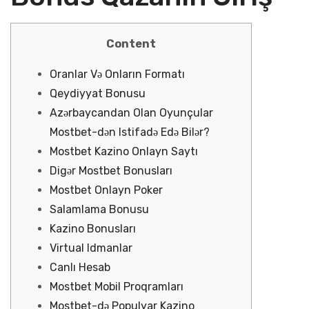
Content
Oranlar Və Onların Formatı
Qeydiyyat Bonusu
Azərbaycandan Olan Oyunçular
Mostbet-dən Istifadə Edə Bilər?
Mostbet Kazino Onlayn Saytı
Digər Mostbet Bonusları
Mostbet Onlayn Poker
Salamlama Bonusu
Kazino Bonusları
Virtual Idmanlar
Canlı Hesab
Mostbet Mobil Proqramları
Mostbet-də Populyar Kazino