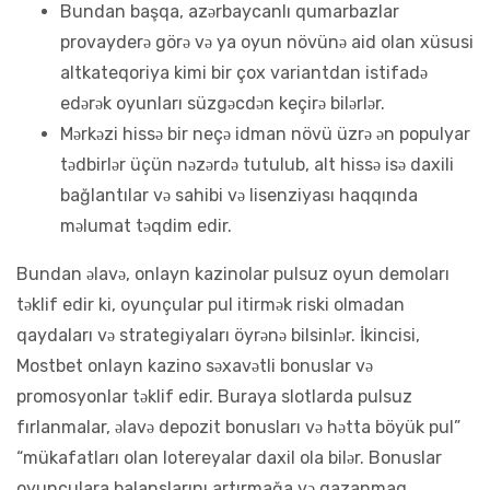
Bundan başqa, azərbaycanlı qumarbazlar
provayderə görə və ya oyun növünə aid olan xüsusi
altkateqoriya kimi bir çox variantdan istifadə
edərək oyunları süzgəcdən keçirə bilərlər.
Mərkəzi hissə bir neçə idman növü üzrə ən populyar
tədbirlər üçün nəzərdə tutulub, alt hissə isə daxili
bağlantılar və sahibi və lisenziyası haqqında
məlumat təqdim edir.
Bundan əlavə, onlayn kazinolar pulsuz oyun demoları
təklif edir ki, oyunçular pul itirmək riski olmadan
qaydaları və strategiyaları öyrənə bilsinlər. İkincisi,
Mostbet onlayn kazino səxavətli bonuslar və
promosyonlar təklif edir. Buraya slotlarda pulsuz
fırlanmalar, əlavə depozit bonusları və hətta böyük pul”
“mükafatları olan lotereyalar daxil ola bilər. Bonuslar
oyunçulara balanslarını artırmağa və qazanmaq