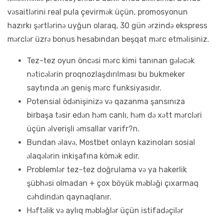
vəsaitlərini real pula çevirmək üçün, promosyonun
hazırkı şərtlərinə uyğun olaraq, 30 gün ərzində ekspress
mərclər üzrə bonus hesabından beşqat mərc etməlisiniz.
Tez-tez oyun öncəsi mərc kimi tanınan gələcək
nəticələrin proqnozlaşdırılması bu bukmeker
saytında ən geniş mərc funksiyasıdır.
Potensial ödənişinizə və qazanma şansınıza
birbaşa təsir edən həm canlı, həm də xətt mərcləri
üçün əlverişli əmsallar varifr?n.
Bundan əlavə, Mostbet onlayn kazinoları sosial
əlaqələrin inkişafına kömək edir.
Problemlər tez-tez doğrulama və ya hakerlik
şübhəsi olmadan + çox böyük məbləği çıxarmaq
cəhdindən qaynaqlanır.
Həftəlik və aylıq məbləğlər üçün istifadəçilər