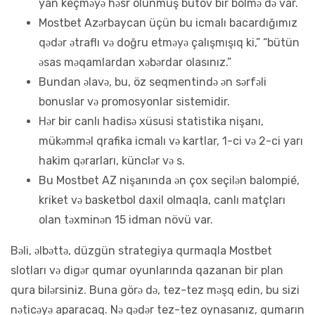
yan keçməyə həsr olunmuş bütöv bir bölmə də var.
Mostbet Azərbaycan üçün bu icmalı bacardığımız
qədər ətraflı və doğru etməyə çalışmışıq ki,” “bütün
əsas məqamlardan xəbərdar olasınız.”
Bundan əlavə, bu, öz seqmentində ən sərfəli
bonuslar və promosyonlar sistemidir.
Hər bir canlı hadisə xüsusi statistika nişanı,
mükəmməl qrafika icmalı və kartlar, 1-ci və 2-ci yarı
hakim qərarları, künclər və s.
Bu Mostbet AZ nişanında ən çox seçilən balompié,
kriket və basketbol daxil olmaqla, canlı matçları
olan təxminən 15 idman növü var.
Bəli, əlbəttə, düzgün strategiya qurmaqla Mostbet
slotları və digər qumar oyunlarında qazanan bir plan
qura bilərsiniz. Buna görə də, tez-tez məşq edin, bu sizi
nəticəyə aparacaq. Nə qədər tez-tez oynasanız, qumarın