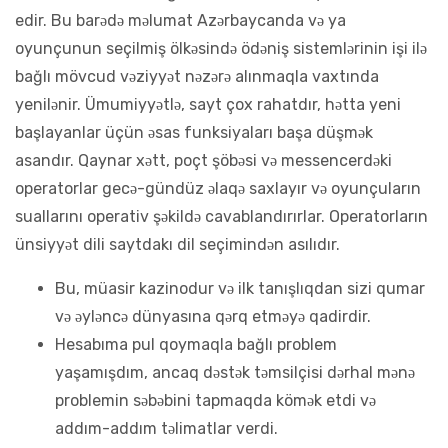
edir. Bu barədə məlumat Azərbaycanda və ya
oyunçunun seçilmiş ölkəsində ödəniş sistemlərinin işi ilə
bağlı mövcud vəziyyət nəzərə alınmaqla vaxtında
yenilənir. Ümumiyyətlə, sayt çox rahatdır, hətta yeni
başlayanlar üçün əsas funksiyaları başa düşmək
asandır. Qaynar xətt, poçt şöbəsi və messencerdəki
operatorlar gecə-gündüz əlaqə saxlayır və oyunçuların
suallarını operativ şəkildə cavablandırırlar. Operatorların
ünsiyyət dili saytdakı dil seçimindən asılıdır.
Bu, müasir kazinodur və ilk tanışlıqdan sizi qumar
və əyləncə dünyasına qərq etməyə qadirdir.
Hesabıma pul qoymaqla bağlı problem
yaşamışdım, ancaq dəstək təmsilçisi dərhal mənə
problemin səbəbini tapmaqda kömək etdi və
addım-addım təlimatlar verdi.