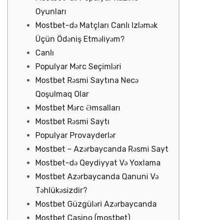
Oyunları
Mostbet-də Matçları Canlı Izləmək
Üçün Ödəniş Etməliyəm?
Canlı
Populyar Mərc Seçimləri
Mostbet Rəsmi Saytına Necə
Qoşulmaq Olar
Mostbet Mərc Əmsalları
Mostbet Rəsmi Saytı
Populyar Provayderlər
Mostbet – Azərbaycanda Rəsmi Sayt
Mostbet-də Qeydiyyat Və Yoxlama
Mostbet Azərbaycanda Qanuni Və
Təhlükəsizdir?
Mostbet Güzgüləri Azərbaycanda
Mostbet Casino (mostbet)