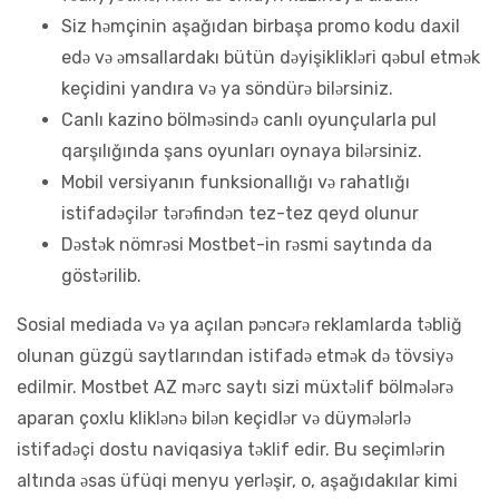
Siz həmçinin aşağıdan birbaşa promo kodu daxil
edə və əmsallardakı bütün dəyişiklikləri qəbul etmək
keçidini yandıra və ya söndürə bilərsiniz.
Canlı kazino bölməsində canlı oyunçularla pul
qarşılığında şans oyunları oynaya bilərsiniz.
Mobil versiyanın funksionallığı və rahatlığı
istifadəçilər tərəfindən tez-tez qeyd olunur
Dəstək nömrəsi Mostbet-in rəsmi saytında da
göstərilib.
Sosial mediada və ya açılan pəncərə reklamlarda təbliğ
olunan güzgü saytlarından istifadə etmək də tövsiyə
edilmir. Mostbet AZ mərc saytı sizi müxtəlif bölmələrə
aparan çoxlu kliklənə bilən keçidlər və düymələrlə
istifadəçi dostu naviqasiya təklif edir. Bu seçimlərin
altında əsas üfüqi menyu yerləşir, o, aşağıdakılar kimi