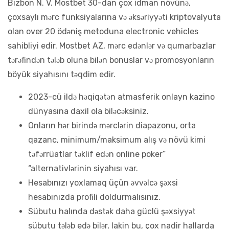
Bizbon N. V. Mostbet 30-dan çox idman növünə,
çoxsaylı mərc funksiyalarına və əksəriyyəti kriptovalyuta
olan over 20 ödəniş metoduna electronic vehicles
sahibliyi edir. Mostbet AZ, mərc edənlər və qumarbazlar
tərəfindən tələb oluna bilən bonuslar və promosyonların
böyük siyahısını təqdim edir.
2023-cü ildə həqiqətən atmasferik onlayn kazino
dünyasına daxil ola biləcəksiniz.
Onların hər birində mərclərin diapazonu, orta
qazanc, minimum/maksimum alış və növü kimi
təfərrüatlar təklif edən online poker”
“alternativlərinin siyahısı var.
Hesabınızı yoxlamaq üçün əvvəlcə şəxsi
hesabınızda profili doldurmalısınız.
Sübutu halında dəstək daha güclü şəxsiyyət
sübutu tələb edə bilər, lakin bu, çox nadir hallarda