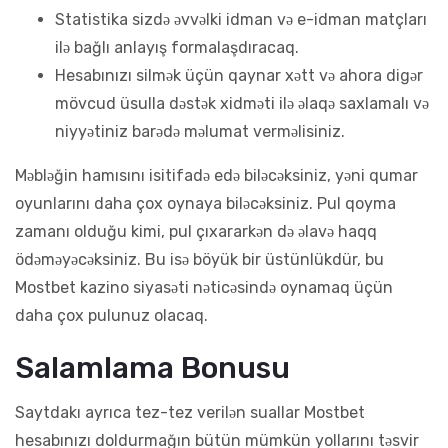
Statistika sizdə əvvəlki idman və e-idman matçları
ilə bağlı anlayış formalaşdıracaq.
Hesabınızı silmək üçün qaynar xətt və ahora digər
mövcud üsulla dəstək xidməti ilə əlaqə saxlamalı və
niyyətiniz barədə məlumat verməlisiniz.
Məbləğin hamısını isitifadə edə biləcəksiniz, yəni qumar
oyunlarını daha çox oynaya biləcəksiniz. Pul qoyma
zamanı olduğu kimi, pul çıxararkən də əlavə haqq
ödəməyəcəksiniz. Bu isə böyük bir üstünlükdür, bu
Mostbet kazino siyasəti nəticəsində oynamaq üçün
daha çox pulunuz olacaq.
Salamlama Bonusu
Saytdakı ayrıca tez-tez verilən suallar Mostbet
hesabınızı doldurmağın bütün mümkün yollarını təsvir