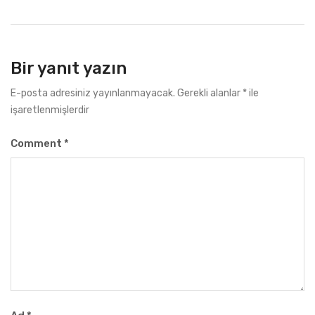
Bir yanıt yazın
E-posta adresiniz yayınlanmayacak.
Gerekli alanlar
*
ile
işaretlenmişlerdir
Comment
*