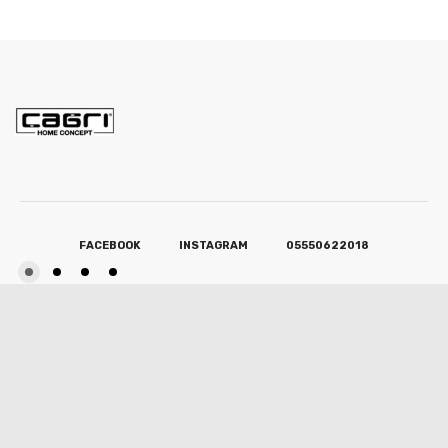
FACEBOOK
INSTAGRAM
05550622018