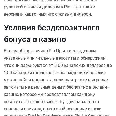
рулеткой с живым дилером в Pin Up, а также
версиями карточных игр с живым дилером.
Условия бездепозитного
бонуса в казино
В этом обзоре казино Pin Up мы исследовали
указанные минимальные депозиты и обнаружили,
что они варьируются от 5,00 канадских долларов до
1,00 канадских долларов. Наслаждение и веселье
можно найти в деньгах, если вы играете в игровые
автоматы на реальные деньги бесплатно в онлайн-
казино, которое мы предоставляем каждому
посетителю нашего сайта. Ну, для начала, это
основная причина, по которой все новые игроки