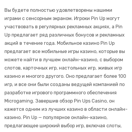
Вы будете полностью удовлетворены нашими
играми с сенсорным экраном. Игроки Pin Up могут
участвовать в регулярных рекламных акциях, а Pin
Up предлагает ряд различных бонусов и рекламных
акций в течение года. Мобильное казино Pin Up
предлагает все мобильные игры казино, которые вы
можете найти в лучшем онлайн-казино, с выбором
слотов, карточных игр, настольных игр, живых игр
казино и многого другого. Оно предлагает более 100
игр, и все они были созданы ведущей компанией по
разработке игрового программного обеспечения
Microgaming. Завершив обзор Pin Ups Casino, он
кажется одним из лучших казино в области онлайн-
казино. Pin Up — популярное онлайн-казино,
предлагающее широкий выбор игр, включая слоты,