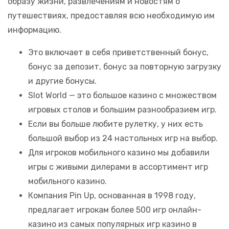
образу жизни, развлечениям и новостям о
путешествиях, предоставляя всю необходимую им
информацию.
Это включает в себя приветственный бонус,
бонус за депозит, бонус за повторную загрузку
и другие бонусы.
Slot World — это большое казино с множеством
игровых столов и большим разнообразием игр.
Если вы больше любите рулетку, у них есть
большой выбор из 24 настольных игр на выбор.
Для игроков мобильного казино мы добавили
игры с живыми дилерами в ассортимент игр
мобильного казино.
Компания Pin Up, основанная в 1998 году,
предлагает игрокам более 500 игр онлайн-
казино из самых популярных игр казино в