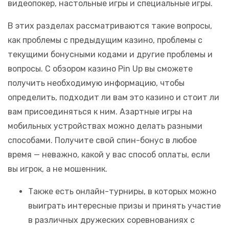
видеопокер, настольные игры и специальные игры.
В этих разделах рассматриваются такие вопросы,
как проблемы с предыдущим казино, проблемы с
текущими бонусными кодами и другие проблемы и
вопросы. С обзором казино Pin Up вы сможете
получить необходимую информацию, чтобы
определить, подходит ли вам это казино и стоит ли
вам присоединяться к ним. Азартные игры на
мобильных устройствах можно делать разными
способами. Получите свой спин-бонус в любое
время — неважно, какой у вас способ оплаты, если
вы игрок, а не мошенник.
Также есть онлайн-турниры, в которых можно
выиграть интересные призы и принять участие
в различных дружеских соревнованиях с