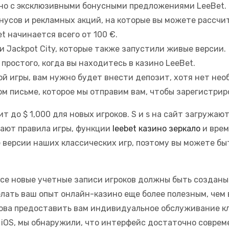
но с эксклюзивными бонусными предложениями LeeBet.
нусов и рекламных акций, на которые вы можете рассчи
 начинается всего от 100 €.
 и Jackpot City, которые также запустили живые версии.
ростого, когда вы находитесь в казино LeeBet.
ой игры, вам нужно будет внести депозит, хотя нет не
м письме, которое мы отправим вам, чтобы зарегистрир
т до $ 1,000 для новых игроков. S и s на сайт загружаю
вают правила игры, функции
leebet казино зеркало
и врем
 версии наших классических игр, поэтому вы можете бы
се новые учетные записи игроков должны быть созданы 
елать ваш опыт онлайн-казино еще более полезным, чем
ова предоставить вам индивидуальное обслуживание кл
 iOS, мы обнаружили, что интерфейс достаточно соврем