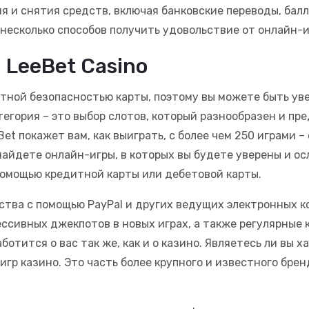
 снятия средств, включая банковские переводы, баллы Ne
ь несколько способов получить удовольствие от онлайн-и
LeeBet Casino
тной безопасностью карты, поэтому вы можете быть ув
егория – это выбор слотов, который разнообразен и пр
et покажет вам, как выиграть, с более чем 250 играми 
айдете онлайн-игры, в которых вы будете уверены и осл
помощью кредитной карты или дебетовой карты.
тва с помощью PayPal и других ведущих электронных ко
сивных джекпотов в новых играх, а также регулярные к
ботится о вас так же, как и о казино. Являетесь ли вы 
игр казино. Это часть более крупного и известного бре