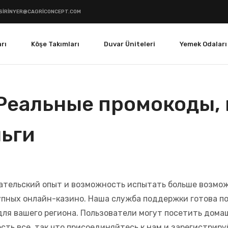
SIRINYER@CAGRICONCEPT.COM
rı
Köşe Takımları
Duvar Üniteleri
Yemek Odaları
 Реальные промокоды,
ньги
ательский опыт и возможность испытать больше возмож
упных онлайн-казино. Наша служба поддержки готова по
я вашего региона. Пользователи могут посетить домаш
 есть все, так что присоединяйтесь к нам и зарегистриру