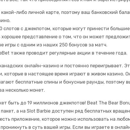
к какой-либо личной карте, поэтому ваш банковский ба
зино.
0 слотов с джекпотом, которые могут принести больши
 хорошее представление о том, что он может предложит
е игры с одним из наших 250 бонусов за матч.
eBet также проводит регулярные акции в течение года.
 канадских онлайн-казино и постоянно переигрывает. Э
ми, которые в настоящее время играют в живом казино.
агают бесплатные спины и бонусные раунды, поэтому в
за несколько монет.
жет быть до 19 миллионов джекпотов! Beat The Bear Bon
акет, а на Slot Barbie доступен ряд бесплатных вращени
 есть приложение, которое можно использовать на любом
 проникнуть в суть вашей игры. Если вы играете в онла