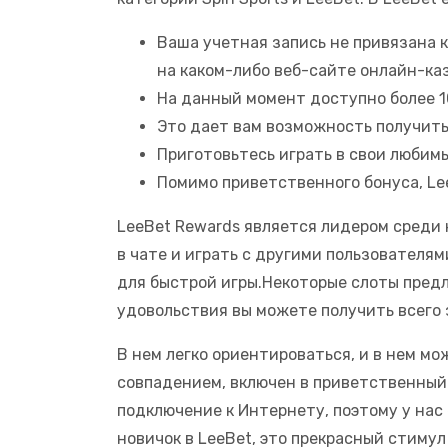
Ваша учетная запись не привязана 
на каком-либо веб-сайте онлайн-ка
На данный момент доступно более 1
Это дает вам возможность получить
Приготовьтесь играть в свои любимы
Помимо приветственного бонуса, Le
LeeBet Rewards является лидером среди
в чате и играть с другими пользователя
для быстрой игры.Некоторые слоты предл
удовольствия вы можете получить всего 
В нем легко ориентироваться, и в нем мо
совпадением, включен в приветственный п
подключение к Интернету, поэтому у нас
новичок в LeeBet, это прекрасный стимул