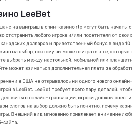
зино LeeBet
шанс на выигрыш в спин-казино rtp могут быть начаты 
во отстранить любого игрока и/или посетителя от своих
канадских долларов и приветственный бонус в виде 10
азино на выбор, поэтому вы можете играть в те, которые
ете выбрать между настольной, мобильной или планшетн
айте может взиматься дополнительная плата за обработ
времени в США не открывалось ни одного нового онлайн-
грой в LeeBet. LeeBet требует всего пару деталей, чтоб
 депозиты в онлайн-транзакции, игроки должны внести
вом слотов на выбор должно быть понятно, почему казин
 игры. Внешний вид мгновенно привлекает внимание любо
-сайта.