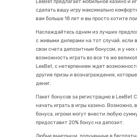
LeeBet предлагает мобильное казино и и
сделать вашу игру максимально комфортн
вам больше 18 лет и вы просто хотите по
Наслаждайтесь одним из лучших предлож
с живыми дилерами на тот случай, если 
свои счета депозитным бонусом, и у них
возможность играть во все те же великол
LeeBet, с нетерпением ждет возможности
другие призы и вознаграждения, которые
денег.
Пакет бонусов за регистрацию в LeeBet C
начать играть в игры казино. Возможно,
бонуса, игроки могут внести любую сумму
предоставит 20% бонус на депозит.
Любые выигрыши, полученные в бесплатно