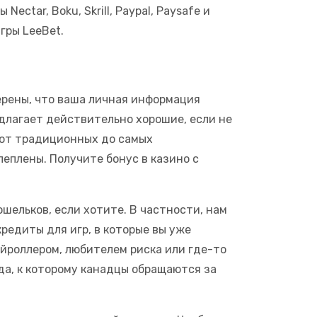
ctar, Boku, Skrill, Paypal, Paysafe и
гры LeeBet.
ерены, что ваша личная информация
едлагает действительно хорошие, если не
– от традиционных до самых
еплены. Получите бонус в казино с
шельков, если хотите. В частности, нам
редиты для игр, в которые вы уже
хайроллером, любителем риска или где-то
нда, к которому канадцы обращаются за