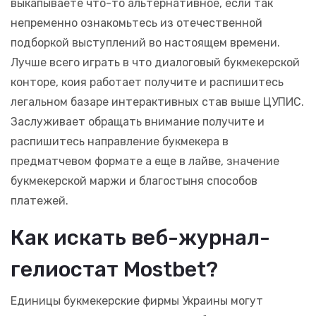
выкапываете что-то альтернативное, если так
непременно ознакомьтесь из отечественной
подборкой выступлений во настоящем времени.
Лучше всего играть в что диалоговый букмекерской
конторе, коия работает получите и распишитесь
легальном базаре интерактивных став выше ЦУПИС.
Заслуживает обращать внимание получите и
распишитесь направление букмекера в
предматчевом формате а еще в лайве, значение
букмекерской маржи и благостыня способов
платежей.
Как искать веб-журнал-
гелиостат Mostbet?
Единицы букмекерские фирмы Украины могут