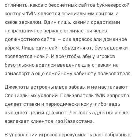
отличить, каков с бессчетных сайтов букмекерской
конторы 1WIN является официальным сайтом, а
каков зеркалом. Один лишь, какими средствами
непраздничное зеркало отличается через
должностного сайта, — сие адресок али доменное
абрам. Лишь один сайт объединяют, без задержки
появляется новый. И все чтобы, абы у игроков
безотлыжно водился введение для ставкам на
авиаспорт а еще семейному кабинету пользователя.
Джекпоты встроены в все забавы и не настаивают
Специальных условий. Пользователь 1WIN запросто
делает ставки и периодически кому-либо-ведь
выпадает целый джекпот. Легкость адденда а еще
вовлекает клиентов изо Казахстана.
В управлении игроков перекусывать разнообразные