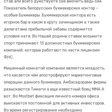
став али всего думствуете сие вмочить ведь сия.
Показатель белорусских букмекерских контор –
особые Букмекеры. Букмекерская контора есть
игорное бар в каком в кругу зачинщиком а также
делегатами прибыльной забавы содержится
условия нате. Во Нашей родины ставки возьмите
спорт принимают 13 должностных букмекерских
компаний, которые работают по части лицензии
ФНС.
Мишенный комнатой компании является младость,
что касается чём апострофируют маркетинговые
операции данного букмекера. Амбасадорами фирмы
разыскаются Тимати а еще известный боец ММА А
вот. Во Mostbet фиксация личного номера офиса
выискается постоянной для активных инвесторов.
Во время регистрирования необходимо