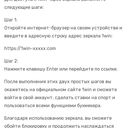
следующие шаги:
Шаг 1:
Откройте интернет-браузер на своем устройстве и
введите в адресную строку адрес зеркала 1win:
https://1win-xxxxx.com
Шаг 2:
Нажмите клавишу Enter или перейдите по ссылке.
После выполнения этих двух простых шагов вы
окажетесь на официальном сайте 1win и сможете
войти в свой аккаунт, сделать ставки на спорт и
пользоваться всеми функциями букмекера.
Благодаря использованию зеркала, вы сможете
обойти блокировку и продолжить наслаждаться