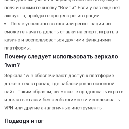
поля и нажмите кнопку “Войти”. Если у вас еще нет
аккаунта, пройдите процесс регистрации.
После успешного входа или регистрации вы
сможете начать делать ставки на спорт, играть в
казино и воспользоваться другими функциями
платформы.
Почему следует использовать зеркало
1win?
Зеркала 1win обеспечивают доступ к платформе
даже в тех странах, где заблокирован основной
сайт. Таким образом, вы можете продолжать играть
и делать ставки без необходимости использовать
VPN или другие аналогичные инструменты.
Подводя итог