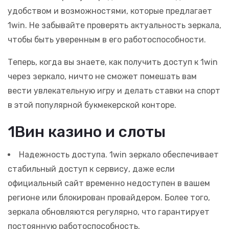
удобством и возможностями, которые предлагает
1win. Не забывайте проверять актуальность зеркала,
чтобы быть уверенным в его работоспособности.
Теперь, когда вы знаете, как получить доступ к 1win
через зеркало, ничто не сможет помешать вам
вести увлекательную игру и делать ставки на спорт
в этой популярной букмекерской конторе.
1Вин казино и слоты
Надежность доступа. 1win зеркало обеспечивает
стабильный доступ к сервису, даже если
официальный сайт временно недоступен в вашем
регионе или блокирован провайдером. Более того,
зеркала обновляются регулярно, что гарантирует
постоянную работоспособность.