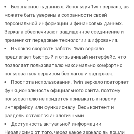
Безопасность данных. Используя 1win зеркало, вы
можете быть уверены в сохранности своей
персональной информации и финансовых данных.
Зеркала обеспечивают защищенное соединение и
применяют передовые технологии шифрования.
Высокая скорость работы. 1win зеркало
предлагает быстрый и отзывчивый интерфейс, что
позволяет пользователю максимально комфортно
пользоваться сервисом без лагов и задержек.
Простота использования. 1win зеркало повторяет
функциональность официального сайта, поэтому
пользователю не придется привыкать к новому
интерфейсу или функционалу. Весь контент и
разделы остаются аналогичными.
Доступность актуальной информации.
Независимо от того, через какое зеркало вы вошли