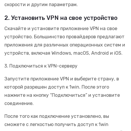
скорости и другим параметрам.
2. Установить VPN на свое устройство
Скачайте и установите приложение VPN на свое
устройство. Большинство провайдеров предлагают
приложения для различных операционных систем и
устройств, включая Windows, macOS, Android и iOS.
3. Подключиться к VPN-серверу
Запустите приложение VPN и выберите страну, в
которой разрешен доступ к 1win. После этого
нажмите на кнопку “Подключиться” и установите
соединение.
После того как подключение установлено, вы
сможете с легкостью получить доступ к 1win