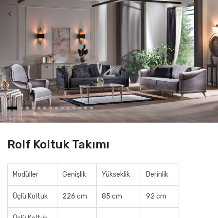
Rolf Koltuk Takımı
Modüller
Genişlik
Yükseklik
Derinlik
Üçlü Koltuk
226 cm
85 cm
92 cm