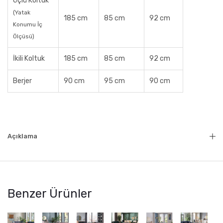
Üçlü Koltuk
(Yatak
185 cm
85 cm
92 cm
Konumu İç
Ölçüsü)
İkili Koltuk
185 cm
85 cm
92 cm
Berjer
90 cm
95 cm
90 cm
Açıklama
Benzer Ürünler