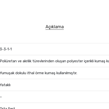
Açıklama
3-3-1-1
Poliüretan ve akrilik türevlerinden oluşan polyester içerikli kumaş kul
Yumuşak dokulu ithal örme kumaş kullanılmıştır.
Yataklı
–
Orta Sert