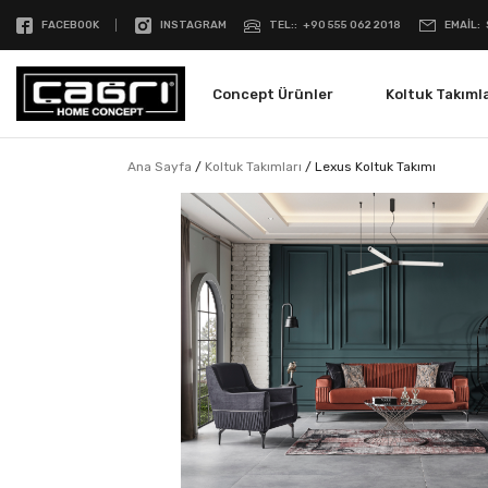
FACEBOOK
INSTAGRAM
TEL:
+90 555 062 2018
EMAIL
Concept Ürünler
Koltuk Takımla
Ana Sayfa
/
Koltuk Takımları
/
Lexus Koltuk Takımı