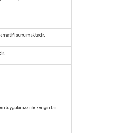
lternatifi sunulmaktadır.
ır.
rlentuygulaması ile zengin bir