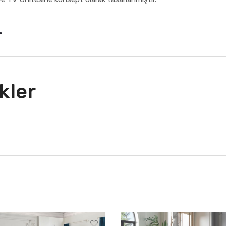
r
kler