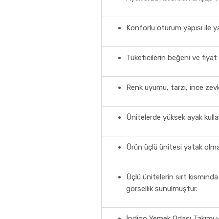
Konforlu oturum yapısı ile y
Tüketicilerin beğeni ve fiyat 
Renk uyumu, tarzı, ince zevk
Ünitelerde yüksek ayak kullan
Ürün üçlü ünitesi yatak olma 
Üçlü ünitelerin sırt kısmında
görsellik sunulmuştur.
İndigo Yemek Odası Takımı v