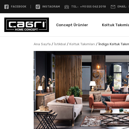
FACEBOOK
INSTAGRAM
TEL:
+90 555 062 2018
EMAIL
Concept Ürünler
Koltuk Takımla
Ana Sayfa
/
İstikbal
/
Koltuk Takımları
/
İndigo Koltuk Takı