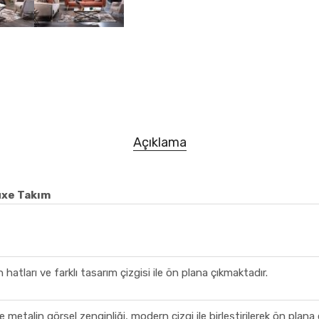
Açıklama
uxe Takım
atları ve farklı tasarım çizgisi ile ön plana çıkmaktadır.
metalin görsel zenginliği, modern çizgi ile birleştirilerek ön plana ç