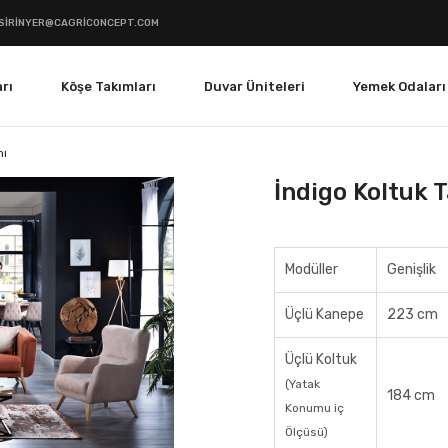
SIRINYER@CAGRICONCEPT.COM
rı
Köşe Takımları
Duvar Üniteleri
Yemek Odaları
mı
İndigo Koltuk 
Modüller
Genişlik
Üçlü Kanepe
223 cm
Üçlü Koltuk
(Yatak
184 cm
Konumu iç
Ölçüsü)