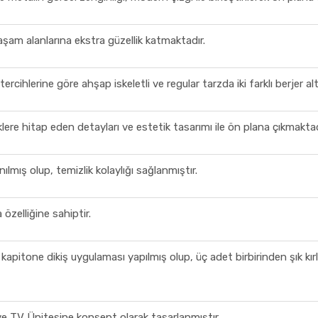
aşam alanlarına ekstra güzellik katmaktadır.
tercihlerine göre ahşap iskeletli ve regular tarzda iki farklı berjer a
lere hitap eden detayları ve estetik tasarımı ile ön plana çıkmaktad
ılmış olup, temizlik kolaylığı sağlanmıştır.
özelliğine sahiptir.
 kapitone dikiş uygulaması yapılmış olup, üç adet birbirinden şık kı
e TV Ünitesine konsept olarak tasarlanmıştır.