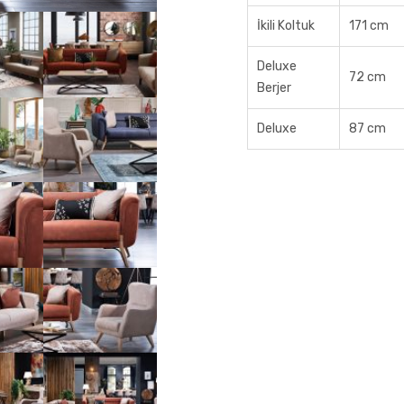
İkili Koltuk
171 cm
Deluxe
72 cm
Berjer
Deluxe
87 cm