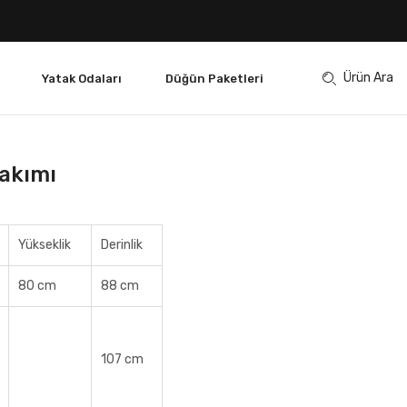
Ürün Ara
Yatak Odaları
Düğün Paketleri
Takımı
Yükseklik
Derinlik
80 cm
88 cm
107 cm