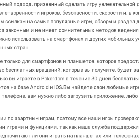
ный подход, призванный сделать игру увлекательной дл
летворенности игроков, безопасности, скорости и, в ко
м ссылкам на самые популярные игры, обзоры и раздел д
ется законным и не имеет сомнительных методов ведени
ожно использовать на смартфонах и других мобильных у
енных стран.
ие только для смартфонов и планшетов, которое предос
тво бесплатных вращений, которые вы получите, будет з
олько вы играете в Pokerdom в течение 30 дней бесплат
ов на базе Android и iOS.Вы найдете свои любимые игр
м телефоне, вам нужно либо загрузить приложение, либо
ии по азартным играм, поэтому все наши игры проверяю
и играми и функциями, так как наша служба поддержки
предпочитают ли они играть на планшетах или телефонах