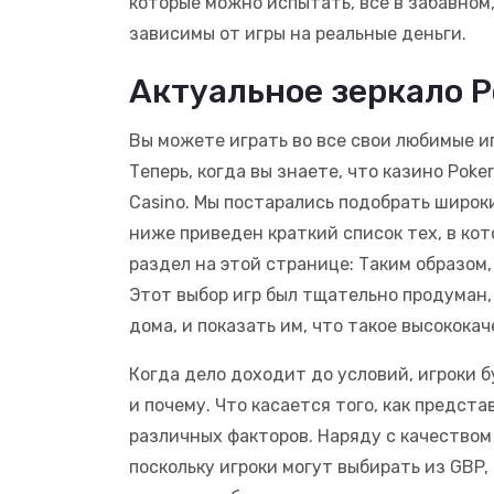
которые можно испытать, все в забавном
зависимы от игры на реальные деньги.
Актуальное зеркало 
Вы можете играть во все свои любимые иг
Теперь, когда вы знаете, что казино Pok
Casino. Мы постарались подобрать широк
ниже приведен краткий список тех, в кот
раздел на этой странице: Таким образом
Этот выбор игр был тщательно продуман,
дома, и показать им, что такое высокока
Когда дело доходит до условий, игроки б
и почему. Что касается того, как предст
различных факторов. Наряду с качество
поскольку игроки могут выбирать из GBP,