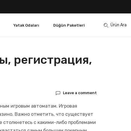
Ürün Ara
Yatak Odaları
Düğün Paketleri
ы, регистрация,
Leave a comment
сным игровым автоматам. Игровая
казино. Важно отметить, что существует
не столкнетесь с какими-либо проблемами
похвастаться самым большим покерным