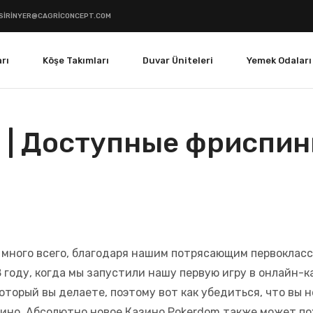
SIRINYER@CAGRICONCEPT.COM
rı
Köşe Takımları
Duvar Üniteleri
Yemek Odaları
 | Доступные фриспин
ь много всего, благодаря нашим потрясающим первоклас
8 году, когда мы запустили нашу первую игру в онлайн-
оторый вы делаете, поэтому вот как убедиться, что вы 
азино. Абсолютно новое Казино Pokerdom также может 