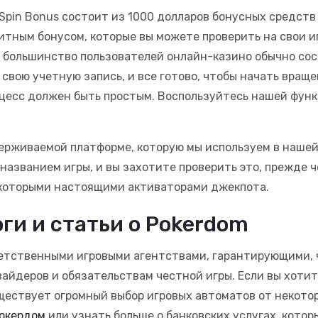
Spin Bonus состоит из 1000 долларов бонусных средств 
итным бонусом, которые вы можете проверить на свои и
у большинство пользователей онлайн-казино обычно со
свою учетную запись, и все готово, чтобы начать враще
оцесс должен быть простым. Воспользуйтесь нашей функц
держиваемой платформе, которую мы используем в нашей
 названием игры, и вы захотите проверить это, прежде 
екоторыми настоящими активаторами джекпота.
оги и статьи о Pokerdom
ветственными игровыми агентствами, гарантирующими, 
айдеров и обязательствам честной игры. Если вы хоти
уществует огромный выбор игровых автоматов от некото
окердом
или узнать больше о банковских услугах, кото