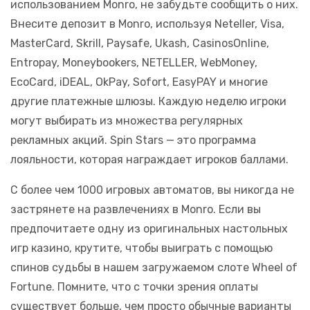
использованием Monro, не забудьте сообщить о них.
Внесите депозит в Monro, используя Neteller, Visa,
MasterCard, Skrill, Paysafe, Ukash, CasinosOnline,
Entropay, Moneybookers, NETELLER, WebMoney,
EcoCard, iDEAL, OkPay, Sofort, EasyPAY и многие
другие платежные шлюзы. Каждую неделю игроки
могут выбирать из множества регулярных
рекламных акций. Spin Stars — это программа
лояльности, которая награждает игроков баллами.
С более чем 1000 игровых автоматов, вы никогда не
застрянете на развлечениях в Monro. Если вы
предпочитаете одну из оригинальных настольных
игр казино, крутите, чтобы выиграть с помощью
спинов судьбы в нашем загружаемом слоте Wheel of
Fortune. Помните, что с точки зрения оплаты
существует больше, чем просто обычные варианты