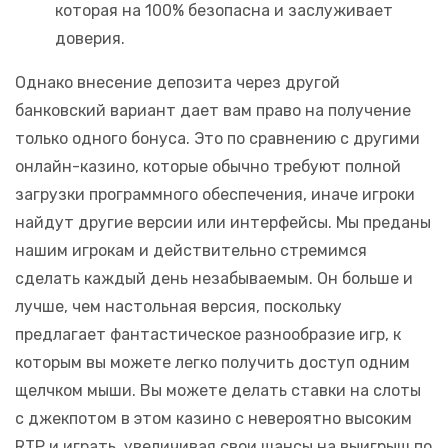
которая на 100% безопасна и заслуживает
доверия.
Однако внесение депозита через другой
банковский вариант дает вам право на получение
только одного бонуса. Это по сравнению с другими
онлайн-казино, которые обычно требуют полной
загрузки программного обеспечения, иначе игроки
найдут другие версии или интерфейсы. Мы преданы
нашим игрокам и действительно стремимся
сделать каждый день незабываемым. Он больше и
лучше, чем настольная версия, поскольку
предлагает фантастическое разнообразие игр, к
которым вы можете легко получить доступ одним
щелчком мыши. Вы можете делать ставки на слоты
с джекпотом в этом казино с невероятно высоким
RTP и играть, увеличивая свои шансы на выигрыш по