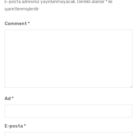
E-posta adresiniz yayınlanmayacak.
Gerekli alanlar
*
ile
işaretlenmişlerdir
Comment
*
Ad
*
E-posta
*