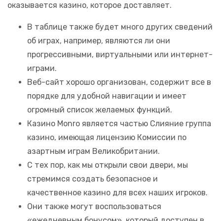
оказывается казино, которое доставляет.
В таблице также будет много других сведений
об играх, например, являются ли они
прогрессивными, виртуальными или интернет-
играми.
Веб-сайт хорошо организован, содержит все в
порядке для удобной навигации и имеет
огромный список желаемых функций.
Казино Monro является частью Слияние группа
казино, имеющая лицензию Комиссии по
азартным играм Великобритании.
С тех пор, как мы открыли свои двери, мы
стремимся создать безопасное и
качественное казино для всех наших игроков.
Они также могут воспользоваться
«ежедневным бонусом», который доступен в