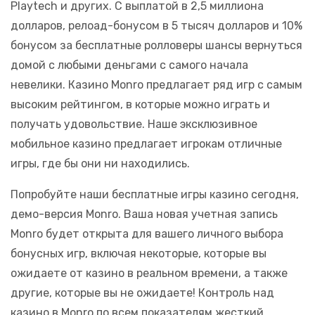
Playtech и других. С выплатой в 2,5 миллиона
долларов, релоад-бонусом в 5 тысяч долларов и 10%
бонусом за бесплатные ролловеры шансы вернуться
домой с любыми деньгами с самого начала
невелики. Казино Monro предлагает ряд игр с самым
высоким рейтингом, в которые можно играть и
получать удовольствие. Наше эксклюзивное
мобильное казино предлагает игрокам отличные
игры, где бы они ни находились.
Попробуйте наши бесплатные игры казино сегодня,
демо-версия Monro. Ваша новая учетная запись
Monro будет открыта для вашего личного выбора
бонусных игр, включая некоторые, которые вы
ожидаете от казино в реальном времени, а также
другие, которые вы не ожидаете! Контроль над
казино в Monro по всем показателям жесткий,