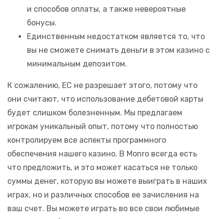
и способов оплаты, а также невероятные
бонусы.
Единственным недостатком является то, что
вы не сможете снимать деньги в этом казино с
минимальным депозитом.
К сожалению, ЕС не разрешает этого, потому что
они считают, что использование дебетовой карты
будет слишком болезненным. Мы предлагаем
игрокам уникальный опыт, потому что полностью
контролируем все аспекты программного
обеспечения нашего казино. В Monro всегда есть
что предложить, и это может касаться не только
суммы денег, которую вы можете выиграть в наших
играх, но и различных способов ее зачисления на
ваш счет. Вы можете играть во все свои любимые