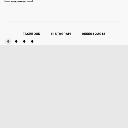
FACEBOOK
INSTAGRAM
05550622018