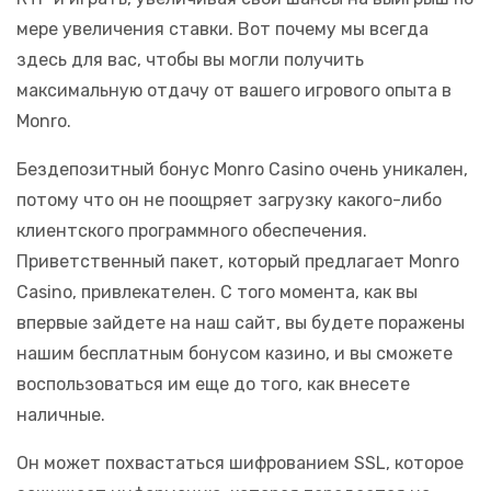
мере увеличения ставки. Вот почему мы всегда
здесь для вас, чтобы вы могли получить
максимальную отдачу от вашего игрового опыта в
Monro.
Бездепозитный бонус Monro Casino очень уникален,
потому что он не поощряет загрузку какого-либо
клиентского программного обеспечения.
Приветственный пакет, который предлагает Monro
Casino, привлекателен. С того момента, как вы
впервые зайдете на наш сайт, вы будете поражены
нашим бесплатным бонусом казино, и вы сможете
воспользоваться им еще до того, как внесете
наличные.
Он может похвастаться шифрованием SSL, которое