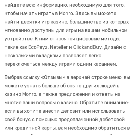
найдете всю информацию, необходимую для того,
чтобы начать играть в Monro. Здесь вы можете
найти десятки игр казино, большинство из которых
мгновенно доступны для игры на вашем мобильном
устройстве. К ним относятся цифровые методы,
такие как EcoPayz, Neteller и ClickandBuy. Дизайн с
несколькими вкладками позволяет легко
переключаться между играми одним касанием.
Выбрав ссылку «Отзывы» в верхней строке меню, вы
можете узнать больше об опыте других людей в
казино Monro, а также предложения и ответы на
многие ваши вопросы о казино. Обратите внимание:
если вы хотите внести депозит или использовать
свой бонус с помощью предоплаченной дебетовой
или кредитной карты, вам необходимо обратиться в