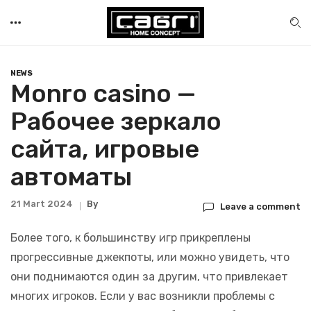
NEWS
Monro casino —
Рабочее зеркало
сайта, игровые
автоматы
21 Mart 2024
By
Leave a comment
Более того, к большинству игр прикреплены
прогрессивные джекпоты, или можно увидеть, что
они поднимаются один за другим, что привлекает
многих игроков. Если у вас возникли проблемы с