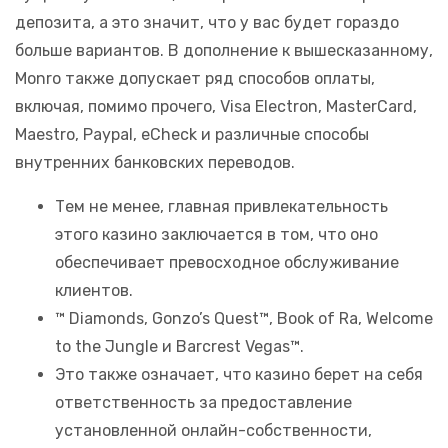
депозита, а это значит, что у вас будет гораздо
больше вариантов. В дополнение к вышесказанному,
Monro также допускает ряд способов оплаты,
включая, помимо прочего, Visa Electron, MasterCard,
Maestro, Paypal, eCheck и различные способы
внутренних банковских переводов.
Тем не менее, главная привлекательность
этого казино заключается в том, что оно
обеспечивает превосходное обслуживание
клиентов.
™ Diamonds, Gonzo’s Quest™, Book of Ra, Welcome
to the Jungle и Barcrest Vegas™.
Это также означает, что казино берет на себя
ответственность за предоставление
установленной онлайн-собственности,