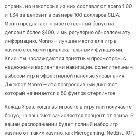
страны, но некоторые из них составляют всего 1,00
и 1,34 за депозит в размере 100 долларов США.
Monro предлагает приветственный бонус на
депозит более $400, и мы регулярно обновляем эту
информацию. Monro — лучшее место для игр в
казино с самыми привлекательными функциями.
Клиенты наслаждаются приятным просмотром, с
надежными вариантами навигации, ослепительным
выбором игр и эффективной панелью управления.
Джекпот Monro — это прогрессивный джекпот,
который начинается с 50 фунтов стерлингов.
Каждый раз, когда вы играете в игру или получаете
бонус, на ваш счет зачисляется процент от приза. В
вашем распоряжении будет полный набор игр
казино от таких казино, как Microgaming, NetEnt, IGT,