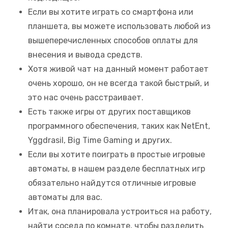
Если вы хотите играть со смартфона или
планшета, вы можете использовать любой из
вышеперечисленных способов оплаты для
внесения и вывода средств.
Хотя живой чат на данный момент работает
очень хорошо, он не всегда такой быстрый, и
это нас очень расстраивает.
Есть также игры от других поставщиков
программного обеспечения, таких как NetEnt,
Yggdrasil, Big Time Gaming и других.
Если вы хотите поиграть в простые игровые
автоматы, в нашем разделе бесплатных игр
обязательно найдутся отличные игровые
автоматы для вас.
Итак, она планировала устроиться на работу,
найти соседа по комнате, чтобы разделить