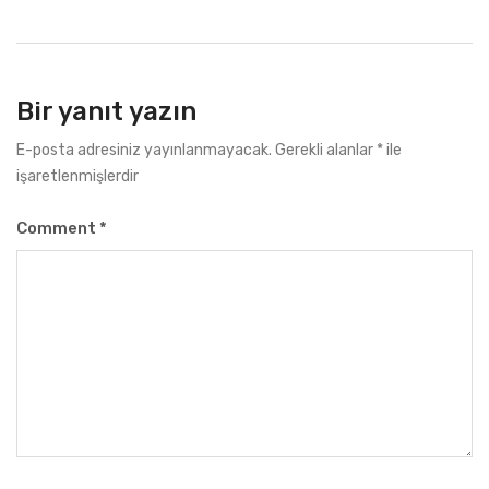
Bir yanıt yazın
E-posta adresiniz yayınlanmayacak.
Gerekli alanlar
*
ile
işaretlenmişlerdir
Comment
*