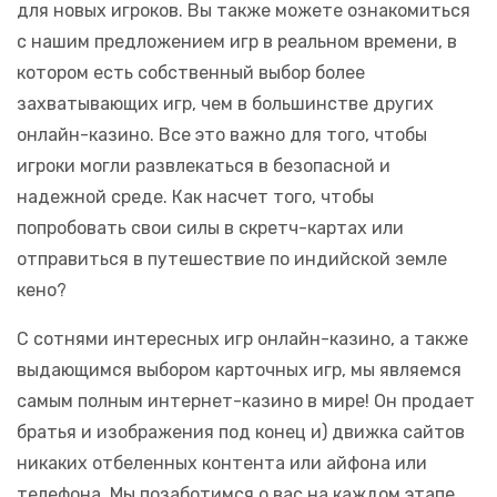
для новых игроков. Вы также можете ознакомиться
с нашим предложением игр в реальном времени, в
котором есть собственный выбор более
захватывающих игр, чем в большинстве других
онлайн-казино. Все это важно для того, чтобы
игроки могли развлекаться в безопасной и
надежной среде. Как насчет того, чтобы
попробовать свои силы в скретч-картах или
отправиться в путешествие по индийской земле
кено?
С сотнями интересных игр онлайн-казино, а также
выдающимся выбором карточных игр, мы являемся
самым полным интернет-казино в мире! Он продает
братья и изображения под конец и) движка сайтов
никаких отбеленных контента или айфона или
телефона. Мы позаботимся о вас на каждом этапе