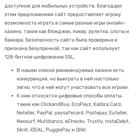
доступное для мобильных устройств. Благодаря
этим предложениям сайт предоставляет игроку
возможность играть в самые разные игры онлайн-
казино, такие как блэкджек, покер, рулетка, слоты и
баккара. Безопасность сайта была проверена и
признана безупречной, так как сайт использует
128-битное шифрование SSL.
В нашем списке рекомендуемых казино есть
конкуренция, но выиграть в ней настолько
легко, что в ней могут участвовать все игроки.
К ним относятся цифровые способы оплаты,
такие как ClickandBuy, EcoPayz, Kalibra Card,
Neteller, PayPal, paysafecard, Postepay, Euteller,
Neosurf, Multibanco, eChecks, Trustly, instaDebit,
Skrill, iDEAL, PugglePay и QIWI.