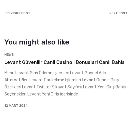
PREVIOUS POST
NEXT POST
You might also like
NEWS
Levant Güvenilir Canli Casino | Bonuslari Canlı Bahis
Menü Levant Giriş Ödeme İşlemleri Levant Güncel Adres
Alternatifleri Levant Para ekme İşlemleri Levant Güncel Giriş
Özelikleri Levant Twitter Şikayet Sayfası Levant Yeni Giriş Bahis
Seçenekleri Levant Yeni Giriş İçerisinde
12 MART 2024