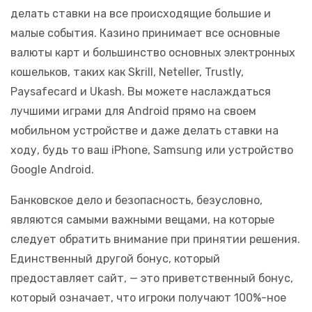
делать ставки на все происходящие большие и
малые события. Казино принимает все основные
валюты карт и большинство основных электронных
кошельков, таких как Skrill, Neteller, Trustly,
Paysafecard и Ukash. Вы можете наслаждаться
лучшими играми для Android прямо на своем
мобильном устройстве и даже делать ставки на
ходу, будь то ваш iPhone, Samsung или устройство
Google Android.
Банковское дело и безопасность, безусловно,
являются самыми важными вещами, на которые
следует обратить внимание при принятии решения.
Единственный другой бонус, который
предоставляет сайт, — это приветственный бонус,
который означает, что игроки получают 100%-ное