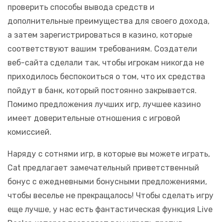
проверить способы вывода средств и
дополнительные преимущества для своего дохода,
а затем зарегистрироваться в казино, которые
соответствуют вашим требованиям. Создатели
веб-сайта сделали так, чтобы игрокам никогда не
приходилось беспокоиться о том, что их средства
пойдут в банк, который постоянно закрывается.
Помимо предложения лучших игр, лучшее казино
имеет доверительные отношения с игровой
комиссией.
Наряду с сотнями игр, в которые вы можете играть,
Cat предлагает замечательный приветственный
бонус с ежедневными бонусными предложениями,
чтобы веселье не прекращалось! Чтобы сделать игру
еще лучше, у нас есть фантастическая функция Live