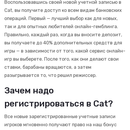
Воспользовавшись своей новой учетной записью в
Cat, вы получите доступ ко всем видам банковских
операций. Первый — лучший выбор как для новых,
так и для опытных любителей онлайн-гемблинга.
Правильно, каждый раз, когда вы вносите депозит,
вы получаете до 40% дополнительных средств для
игры — в зависимости от того, какой сервис онлайн-
игр вы выберете. После того, как они делают свои
ставки, барабаны вращаются, а затем
разыгрывается то, что решил режиссер.
Зачем надо
регистрироваться в Cat?
Все новые зарегистрированные учетные записи
игроков мгновенно получают право на наш бонус