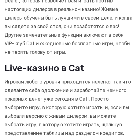
Dealer, которая позволяет вам играть против
настоящих дилеров в реальном казино! Живые
дилеры обучены быть лучшими в своем деле, и когда
вы сядете за свой стол, они позаботятся о вас!
Другие замечательные функции включают в себя
VIP-клуб Cat и ежедневные бесплатные игры, чтобы
не терять голову от игры.
Live-казино в Cat
Игрокам любого уровня приходится нелегко, так что
сделайте себе одолжение и заработайте немного
покерных денег уже сегодня в Cat!. Просто
выберите игру, в которую хотите играть, и, если вы
выбрали версию с живым дилером, вы можете
выбрать игру, в которую хотите играть, щелкнув
представление таблицы над разделом кредитов.