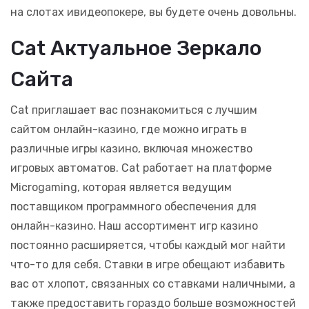
на слотах ивидеопокере, вы будете очень довольны.
Cat Актуальное Зеркало
Сайта
Cat приглашает вас познакомиться с лучшим
сайтом онлайн-казино, где можно играть в
различные игры казино, включая множество
игровых автоматов. Cat работает на платформе
Microgaming, которая является ведущим
поставщиком программного обеспечения для
онлайн-казино. Наш ассортимент игр казино
постоянно расширяется, чтобы каждый мог найти
что-то для себя. Ставки в игре обещают избавить
вас от хлопот, связанных со ставками наличными, а
также предоставить гораздо больше возможностей