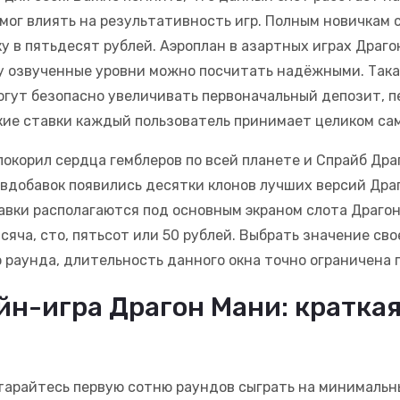
 смог влиять на результативность игр. Полным новичкам
 в пятьдесят рублей. Аэроплан в азартных играх Драго
тому озвученные уровни можно посчитать надёжными. Та
гут безопасно увеличивать первоначальный депозит, п
кие ставки каждый пользователь принимает целиком са
окорил сердца гемблеров по всей планете и Спрайб Дра
вдобавок появились десятки клонов лучших версий Драг
авки располагаются под основным экраном слота Драгон
яча, сто, пятьсот или 50 рублей. Выбрать значение сво
о раунда, длительность данного окна точно ограничена 
н-игра Драгон Мани: краткая
старайтесь первую сотню раундов сыграть на минимальн