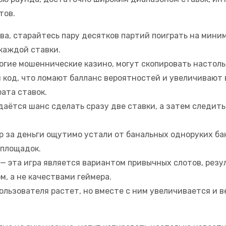
тов.
ва, старайтесь пару десятков партий поиграть на миним
каждой ставки.
ногие мошеннические казино, могут скопировать настоль
 код, что ломают балланс вероятностей и увеличивают 
ата ставок.
аётся шанс сделать сразу две ставки, а затем следить
гр за деньги ощутимо устали от банальных одноруких б
площадок.
 — эта игра является вариантом привычных слотов, рез
, а не качествами геймера.
льзователя растет, но вместе с ним увеличивается и в