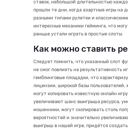
ставок, небольшой длительностью каждо
прошли те дни, когда азартные игры на 
разными типами рулетки и классическим
интересные механики гейминга, что могу
раньше устали играть в простые слоты.
Как можно ставить ре
Следует помнить, что указанный слот ф
не смог повлиять на результативность 
гемблинговые площадки, что характериз
лицензии, широкой базы пользователей, 
могут копировать известную онлайн игру
увеличивают шанс выигрыша ресурса, уме
мошенники, могут скопировать столь поп
вероятностей и значительно увеличивают
выигрыш в нашей игре, придётся создать 