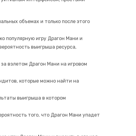
альных объемах и только после этого
ко популярную игру Драгон Мани и
вероятность выигрыша ресурса,
 за взлетом Драгон Мани на игровом
андитов, которые можно найти на
ультаты выигрыша в котором
ероятность того, что Драгон Мани упадет