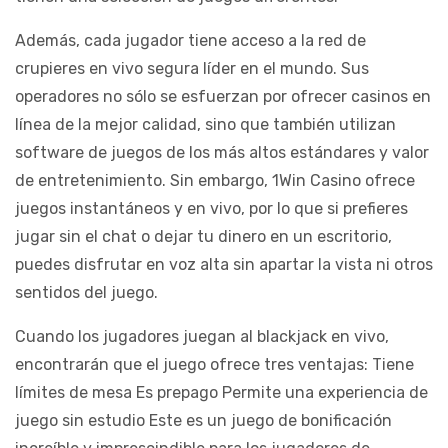
Además, cada jugador tiene acceso a la red de
crupieres en vivo segura líder en el mundo. Sus
operadores no sólo se esfuerzan por ofrecer casinos en
línea de la mejor calidad, sino que también utilizan
software de juegos de los más altos estándares y valor
de entretenimiento. Sin embargo, 1Win Casino ofrece
juegos instantáneos y en vivo, por lo que si prefieres
jugar sin el chat o dejar tu dinero en un escritorio,
puedes disfrutar en voz alta sin apartar la vista ni otros
sentidos del juego.
Cuando los jugadores juegan al blackjack en vivo,
encontrarán que el juego ofrece tres ventajas: Tiene
límites de mesa Es prepago Permite una experiencia de
juego sin estudio Este es un juego de bonificación