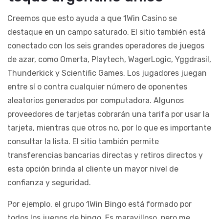
Creemos que esto ayuda a que 1Win Casino se
destaque en un campo saturado. El sitio también está
conectado con los seis grandes operadores de juegos
de azar, como Omerta, Playtech, WagerLogic, Yggdrasil,
Thunderkick y Scientific Games. Los jugadores juegan
entre sí o contra cualquier número de oponentes
aleatorios generados por computadora. Algunos
proveedores de tarjetas cobrarán una tarifa por usar la
tarjeta, mientras que otros no, por lo que es importante
consultar la lista. El sitio también permite
transferencias bancarias directas y retiros directos y
esta opción brinda al cliente un mayor nivel de
confianza y seguridad.
Por ejemplo, el grupo 1Win Bingo está formado por
todos los juegos de bingo. Es maravilloso, pero me