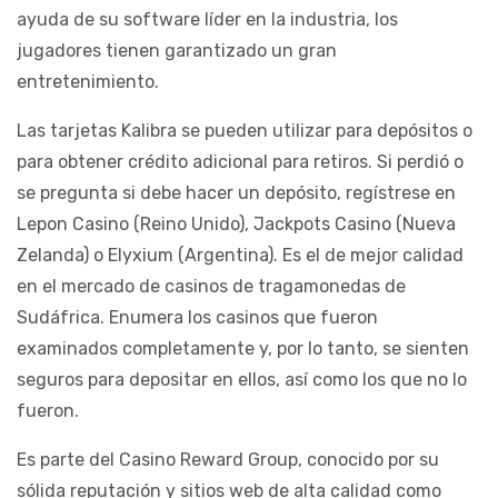
ayuda de su software líder en la industria, los
jugadores tienen garantizado un gran
entretenimiento.
Las tarjetas Kalibra se pueden utilizar para depósitos o
para obtener crédito adicional para retiros. Si perdió o
se pregunta si debe hacer un depósito, regístrese en
Lepon Casino (Reino Unido), Jackpots Casino (Nueva
Zelanda) o Elyxium (Argentina). Es el de mejor calidad
en el mercado de casinos de tragamonedas de
Sudáfrica. Enumera los casinos que fueron
examinados completamente y, por lo tanto, se sienten
seguros para depositar en ellos, así como los que no lo
fueron.
Es parte del Casino Reward Group, conocido por su
sólida reputación y sitios web de alta calidad como