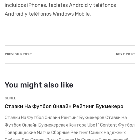
incluidos iPhones, tabletas Android y teléfonos
Android y teléfonos Windows Mobile.
PREVIOUS POST
NEXT POST
You might also like
GENEL
Ставки На Футбол Онлайн Рейтинг Букмекеро
Ставки На Футбол Онлайн Рейтинг Букмекеров Ставки На
Футбол Онлайн Букмекерская Контора Ubet” Content Футбол
Товарищеские Матчи Сборные Рейтинг Самых Надежных