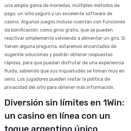
una amplia gama de monedas, múltiples métodos de
pago, un sitio seguro y un excelente software de
casino. Algunos juegos incluso cuentan con funciones
de bonificación, como giros gratis, que se pueden
reactivar simplemente volviendo a alimentar un giro. Si
tienen alguna pregunta, estaremos encantados de
sugerirle soluciones y podrán obtener respuestas
rápidas, para que puedan disfrutar de una experiencia
fluida, sabiendo que sus inquietudes se toman muy en
serio. Los jugadores pueden visitar la política de
privacidad del sitio para obtener más información.
Diversión sin límites en 1Win:
un casino en línea con un
toque argentino único