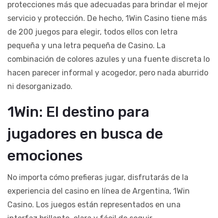
protecciones más que adecuadas para brindar el mejor
servicio y protección. De hecho, 1Win Casino tiene más
de 200 juegos para elegir, todos ellos con letra
pequeña y una letra pequeña de Casino. La
combinación de colores azules y una fuente discreta lo
hacen parecer informal y acogedor, pero nada aburrido
ni desorganizado.
1Win: El destino para
jugadores en busca de
emociones
No importa cómo prefieras jugar, disfrutarás de la
experiencia del casino en línea de Argentina, 1Win
Casino. Los juegos están representados en una