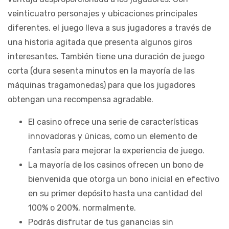
veinticuatro personajes y ubicaciones principales
diferentes, el juego lleva a sus jugadores a través de
una historia agitada que presenta algunos giros
interesantes. También tiene una duración de juego
corta (dura sesenta minutos en la mayoría de las
máquinas tragamonedas) para que los jugadores
obtengan una recompensa agradable.
El casino ofrece una serie de características
innovadoras y únicas, como un elemento de
fantasía para mejorar la experiencia de juego.
La mayoría de los casinos ofrecen un bono de
bienvenida que otorga un bono inicial en efectivo
en su primer depósito hasta una cantidad del
100% o 200%, normalmente.
Podrás disfrutar de tus ganancias sin