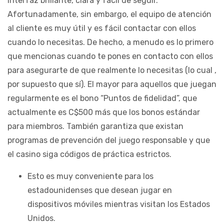
interfaz brillante, clara y fácil de seguir.
Afortunadamente, sin embargo, el equipo de atención
al cliente es muy útil y es fácil contactar con ellos
cuando lo necesitas. De hecho, a menudo es lo primero
que mencionas cuando te pones en contacto con ellos
para asegurarte de que realmente lo necesitas (lo cual ,
por supuesto que sí). El mayor para aquellos que juegan
regularmente es el bono “Puntos de fidelidad”, que
actualmente es C$500 más que los bonos estándar
para miembros. También garantiza que existan
programas de prevención del juego responsable y que
el casino siga códigos de práctica estrictos.
Esto es muy conveniente para los
estadounidenses que desean jugar en
dispositivos móviles mientras visitan los Estados
Unidos.