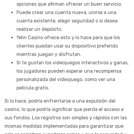
opciones que afirman ofrecer un buen servicio.
Puede crear una cuenta nueva, unirse a una
cuenta existente, elegir seguridad o si desea
realizar un depósito.
1Win Casino ofrece esto y lo hace para que los
clientes puedan usar su dispositivo preferido
mientras juegan y disfrutan.
Si te gustan los videojuegos interactivos y ganas,
los jugadores pueden esperar una recompensa
personalizada del videojuego, como ver una
película gratis.
Si lo hace, podría enfrentarse a una expulsión del
casino, lo que podría significar que pierda el acceso a
sus fondos. Los registros son simples y rápidos con las
mismas medidas implementadas para garantizar que