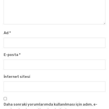
Ad
*
E-posta
*
İnternet sitesi
Daha sonraki yorumlarımda kullanılması için adım, e-