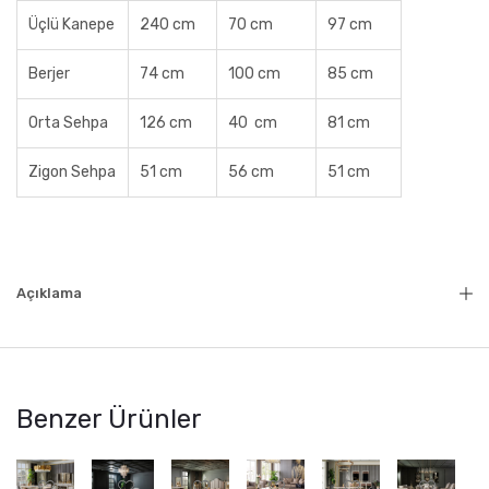
Üçlü Kanepe
240 cm
70 cm
97 cm
Berjer
74 cm
100 cm
85 cm
Orta Sehpa
126 cm
40 cm
81 cm
Zigon Sehpa
51 cm
56 cm
51 cm
Açıklama
Benzer Ürünler