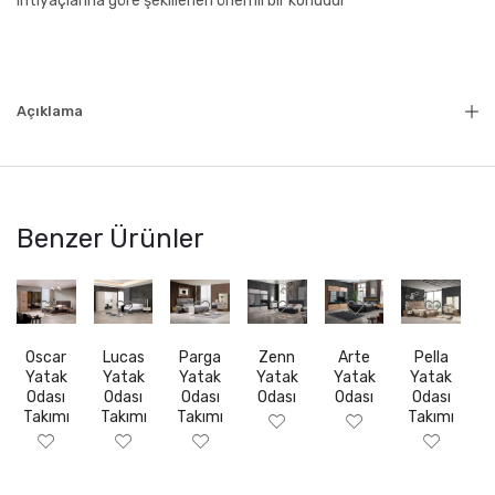
ihtiyaçlarına göre şekillenen önemli bir konudur
Açıklama
Benzer Ürünler
Oscar
Lucas
Parga
Zenn
Arte
Pella
Yatak
Yatak
Yatak
Yatak
Yatak
Yatak
Odası
Odası
Odası
Odası
Odası
Odası
Takımı
Takımı
Takımı
Takımı