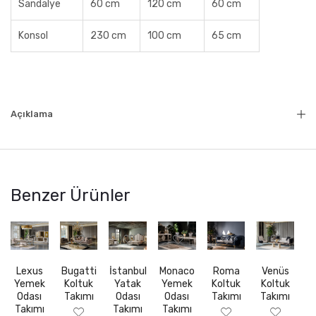
Sandalye
60 cm
120 cm
60 cm
Konsol
230 cm
100 cm
65 cm
Açıklama
Benzer Ürünler
Lexus
Bugatti
İstanbul
Monaco
Roma
Venüs
Yemek
Koltuk
Yatak
Yemek
Koltuk
Koltuk
Odası
Takımı
Odası
Odası
Takımı
Takımı
Takımı
Takımı
Takımı