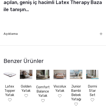
açılan, geniş iç hacimli Latex Therapy Baza
ile tanışın…
Açıklama
Benzer Ürünler
Latex
Golden
Junior
Dormi
Viscolux
Comfort
Topper
Yatak
Bambi
Star
Yatak
Balance
Yatak
Bebek
Set
Yatak
Yatağı