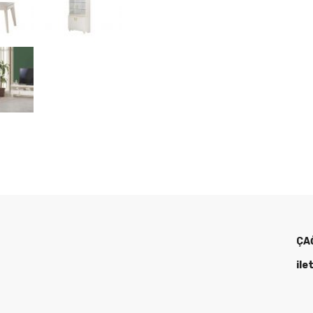
ÇA
ile