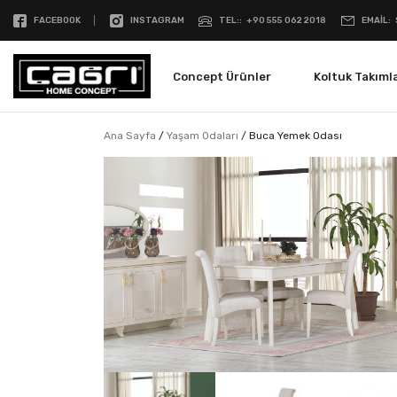
FACEBOOK
INSTAGRAM
TEL:
+90 555 062 2018
EMAIL
Concept Ürünler
Koltuk Takımla
Ana Sayfa
/
Yaşam Odaları
/
Buca Yemek Odası