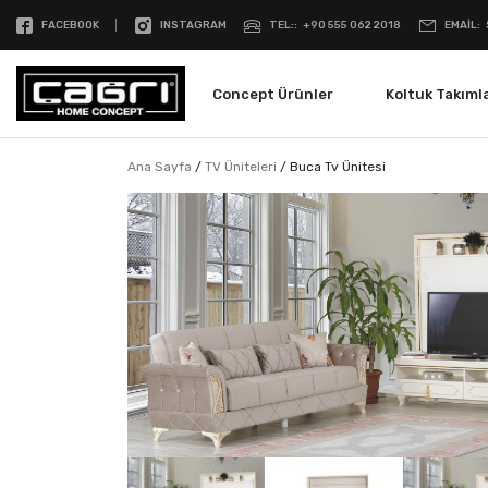
FACEBOOK
INSTAGRAM
TEL:
+90 555 062 2018
EMAIL
Concept Ürünler
Koltuk Takımla
Ana Sayfa
/
TV Üniteleri
/
Buca Tv Ünitesi