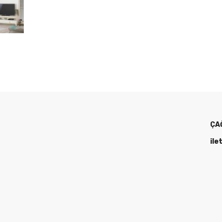
ÇA
ile