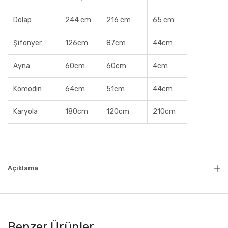
Dolap
244 cm
216 cm
65 cm
Şifonyer
126cm
87cm
44cm
Ayna
60cm
60cm
4cm
Komodin
64cm
51cm
44cm
Karyola
180cm
120cm
210cm
Açıklama
Benzer Ürünler