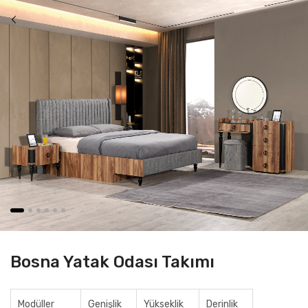
Bosna Yatak Odası Takımı
Modüller
Genişlik
Yükseklik
Derinlik