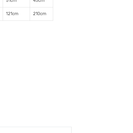
51cm
45cm
121cm
210cm