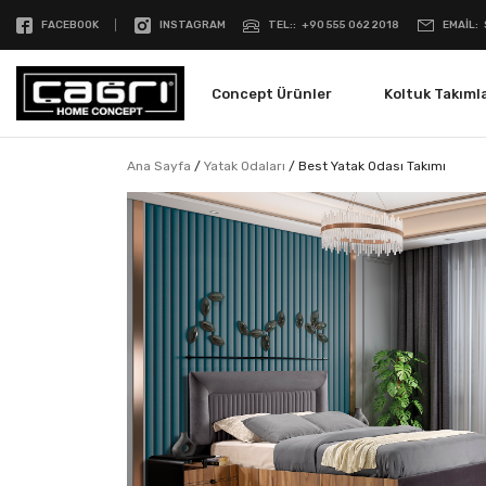
FACEBOOK
INSTAGRAM
TEL:
+90 555 062 2018
EMAIL
Concept Ürünler
Koltuk Takımla
Ana Sayfa
/
Yatak Odaları
/
Best Yatak Odası Takımı