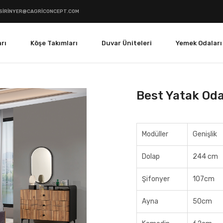
SIRINYER@CAGRICONCEPT.COM
rı
Köşe Takımları
Duvar Üniteleri
Yemek Odaları
Best Yatak Oda
Modüller
Genişlik
Dolap
244 cm
Şifonyer
107cm
Ayna
50cm