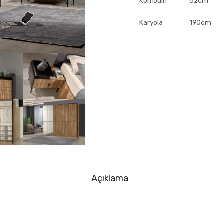
Komodin
62cm
Karyola
190cm
Açıklama