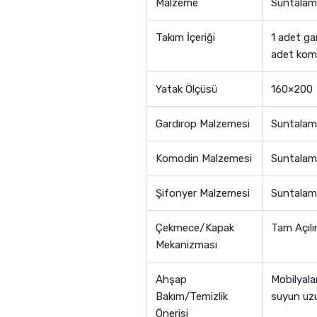
Malzeme
Suntalam
Takım İçeriği
1 adet ga
adet kom
Yatak Ölçüsü
160×200
Gardırop Malzemesi
Suntalam
Komodin Malzemesi
Suntalam
Şifonyer Malzemesi
Suntalam
Çekmece/Kapak
Tam Açılı
Mekanizması
Ahşap
Mobilyalar
Bakım/Temizlik
suyun uzu
Önerisi