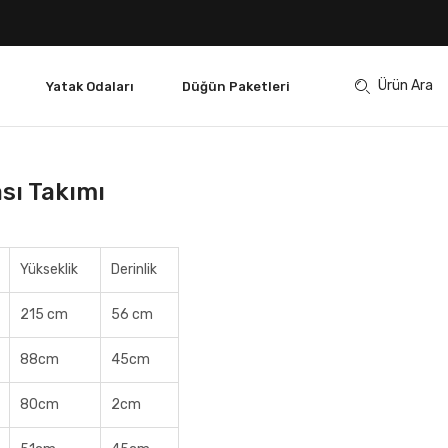
Ürün Ara
Yatak Odaları
Düğün Paketleri
sı Takımı
Yükseklik
Derinlik
215 cm
56 cm
88cm
45cm
80cm
2cm