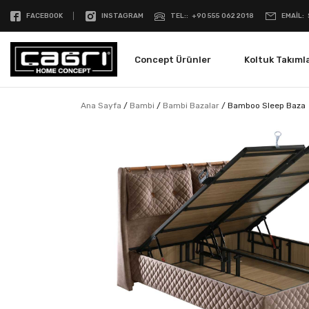
FACEBOOK
INSTAGRAM
TEL:
+90 555 062 2018
EMAIL
Concept Ürünler
Koltuk Takımla
Ana Sayfa
/
Bambi
/
Bambi Bazalar
/
Bamboo Sleep Baza