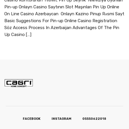
Casino Kontorunun Təsviri, Pin Up Seyrək Televiziya Oyunları
Pin-up Onlayn Casino Saytının Slot Maşınları Pin Up Online
On Line Casino Azerbaycan ️ Onlayn Kazino Pinup Rəsmi Sayt
Basic Suggestions For Pin-up Online Casino Registration
Söz Access Process In Azerbaijan Advantages Of The Pin
Up Casino […]
FACEBOOK
INSTAGRAM
05550622018